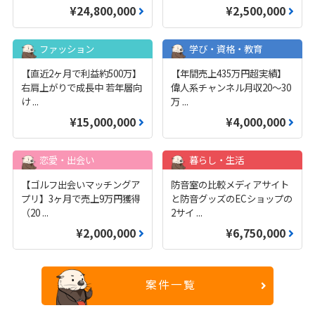
¥24,800,000
¥2,500,000
ファッション
学び・資格・教育
【直近2ヶ月で利益約500万】
【年間売上435万円超実績】
右肩上がりで成長中 若年層向
偉人系チャンネル月収20～30
け
...
万
...
¥15,000,000
¥4,000,000
恋愛・出会い
暮らし・生活
【ゴルフ出会いマッチングア
防音室の比較メディアサイト
プリ】3ヶ月で売上9万円獲得
と防音グッズのECショップの
（20
...
2サイ
...
¥2,000,000
¥6,750,000
案件一覧