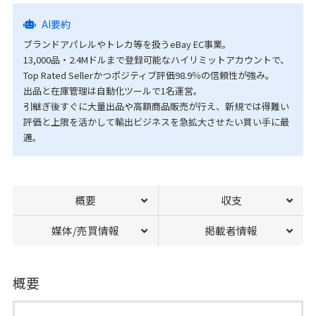
AI要約
ブランドアパレルやトレカ等を扱うeBay EC事業。
13,000品・2.4Mドルまで登録可能なハイリミットアカウントで、
Top Rated Sellerかつポジティブ評価98.9％の信頼性が強み。
出品と在庫管理は自動化ツールで1名運営。
引継ぎ後すぐに大量出品や高額商品販売が行え、新規では得難い
評価と上限を活かして輸出ビジネスを急拡大させたい買い手に最
適。
概要
収支
媒体/売買情報
掲載者情報
概要