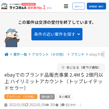
ログイン
新規登録（無料）
(※)
この案件は交渉の受付を終了しています。
条件の近い案件を探す
案件一覧
アカウント（その他）
ブランド
ebayでのブ
気になる（値下げ通知）
ebayでのブランド品販売事業 2.4M＄ 2億円以
上 ハイリミットアカウント（トップレイテッ
ドセラー）
アカウント （その他）
本人確認
受付終了
2022/01/05
2022/01/05
293
1
1
（交渉中 : - ）