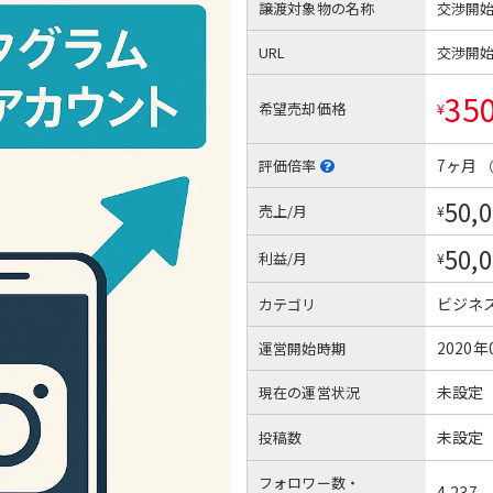
譲渡対象物の名称
交渉開
URL
交渉開
35
希望売却価格
¥
7ヶ月
評価倍率
50,
売上/月
¥
50,
利益/月
¥
ビジネ
カテゴリ
2020年
運営開始時期
未設定
現在の運営状況
未設定
投稿数
フォロワー数・
4,237