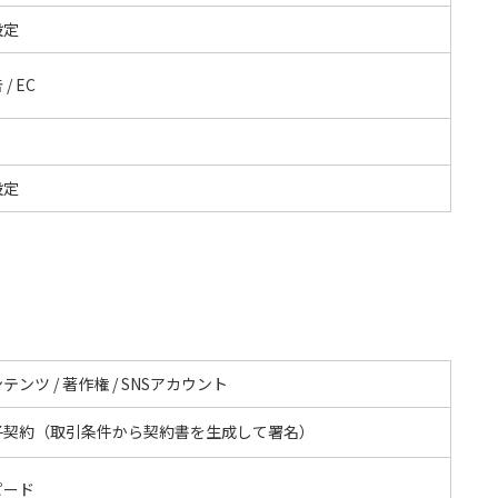
設定
/ EC
S
設定
テンツ / 著作権 / SNSアカウント
子契約（取引条件から契約書を生成して署名）
ピード