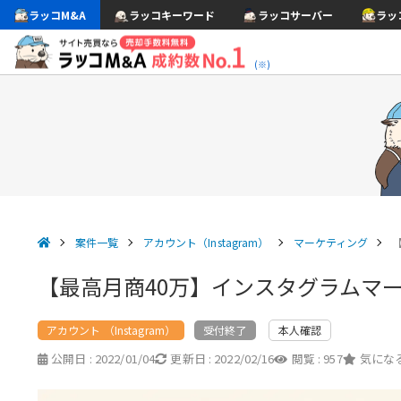
ラッコM&A
ラッコキーワード
ラッコサーバー
ラッ
(※)
案件一覧
アカウント（Instagram）
マーケティング
【最高月商40万】インスタグラムマ
アカウント （Instagram）
本人確認
受付終了
公開日 :
2022/01/04
更新日 :
2022/02/16
閲覧 :
957
気になる