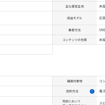
未
主な運営主体
広告 
収益モデル
SN
集客方法
未
コンテンツの性質
コン
譲渡対象物
電
契約方法
?
売却において
ス