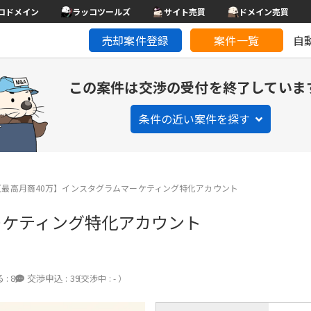
コドメイン
ラッコツールズ
サイト売買
ドメイン売買
売却案件登録
案件一覧
自
この案件は交渉の受付を終了していま
条件の近い案件を探す
【最高月商40万】インスタグラムマーケティング特化アカウント
ーケティング特化アカウント
 :
8
交渉申込 :
39
（交渉中 : - ）