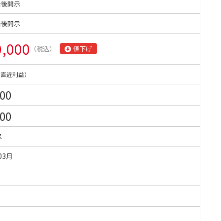
始後開示
始後開示
0,000
（税込）
値下げ
（直近利益）
000
000
ス
03月