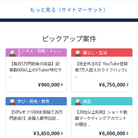
もっと見る（サイトマーケット）
ピックアップ案件
エンタメ・芸能・トレン
暮らし・生活
ド
【毎月5万円前後の収益】記
【完全外注可】YouTube登録
事数600以上のVTuber特化サ
者7万人超えのライフハックc
...
...
¥960,000
¥6,750,000
学び・資格・教育
美容
【50%オフ‼️月8本投稿で26万
【20社以上利用】ショート動
円達成‼️】非属人都市伝説
...
画マーケティングアカウント
の競合
...
¥3,650,000
¥6,000,000