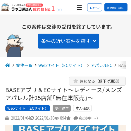
ログイン
新規登録（無料）
(※)
この案件は交渉の受付を終了しています。
条件の近い案件を探す
案件一覧
Webサイト（ECサイト）
アパレルEC
BAS
気になる（値下げ通知）
BASEアプリ＆ECサイト～レディース/メンズ
アパレル計25店舗｢無在庫販売｣～
Webサイト （ECサイト）
本人確認
受付終了
2022/01/04
2022/01/30
894
-
4
（交渉中 : - ）