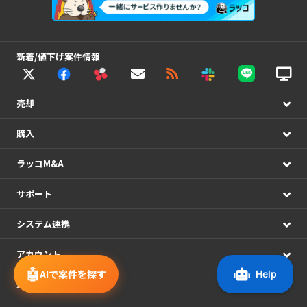
新着/値下げ案件情報
売却
購入
ラッコM&A
サポート
システム連携
アカウント
🤖
AIで案件を探す
運営情報