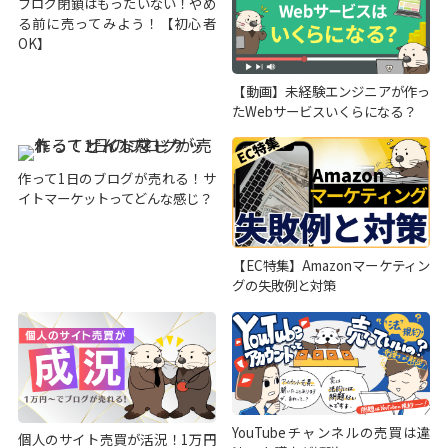
ブログ閉鎖はもったいない！やめ
る前に売ってみよう！【初心者
OK】
【動画】未経験エンジニアが作っ
たWebサービスいくらになる？
作って1日のブログが売れる！サ
イトマーケットってどんな感じ？
【EC特集】Amazonマーケティン
グの失敗例と対策
YouTubeチャンネルの売買は違
個人のサイト売買が活況！1万円