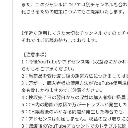
また、このジャンルについては別チャンネルも合わ
化させるための施策についてもご提案いたします。
1年近く運用してきた大切なチャンネルですのでチ
それではご応募お待ちしております。
【注意事項】
1：今後YouTubeやアドセンス等（収益源にか
らかじめご了承ください。
2：当商品を受け渡し後の運営方法につきましては
3：万が一、購入者様の使用方法がYouTube使
金も致しかねますのでご注意ください。
4：検収完了日の翌日からの収益は購入者様に帰属
5：CH内の動画が原因で万が一トラブルが発生し
6：CH譲渡後のいかなる問題が発生した場合でも
7：アドセンスは付属しません。収益の受け取りに
8：譲渡後のYouTubeアカウントでのトラブル