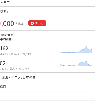
始後開示
始後開示
0,000
（税込）
値下げ
（直近利益）
（平均利益）
,162
4,475
/
最高 ¥ 559,919
062
,423
/
最高 ¥ 288,294
・漫画・アニメ/日本称賛
03月