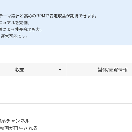
テーマ設計と高めのRPMで安定収益が期待できます。
ニュアルを完備。
投稿による伸長余地も大。
く運営可能です。
収支
媒体/売買情報
賛系チャンネル
動画が再生される