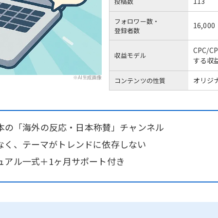
113
投稿数
フォロワー数・
16,000
登録者数
CPC/
収益モデル
する収
※AI生成画像
オリジ
コンテンツの性質
13本の「海外の反応・日本称賛」チャンネル
なく、テーマがトレンドに依存しない
ュアル一式＋1ヶ月サポート付き