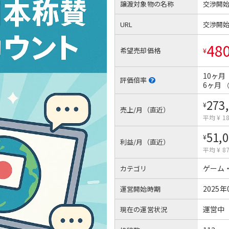
譲渡対象物の名称
交渉開
URL
交渉開
48
希望売却価格
¥
10ヶ月
評価倍率
6ヶ月
273
¥
売上/月（直近）
平均 ¥ 18
51,
¥
利益/月（直近）
平均 ¥ 87
ゲーム
カテゴリ
2025年
運営開始時期
運営中
現在の運営状況