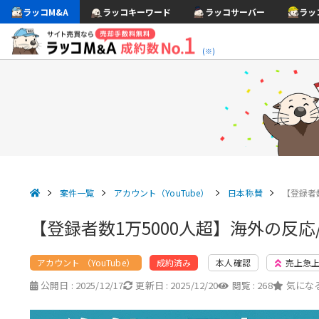
ラッコM&A
ラッコキーワード
ラッコサーバー
ラッ
(※)
案件一覧
アカウント（YouTube）
日本称賛
【登録者
【登録者数1万5000人超】海外の反応
アカウント （YouTube）
本人確認
売上急
成約済み
公開日 :
2025/12/17
更新日 :
2025/12/20
閲覧 :
268
気になる