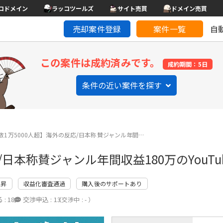
コドメイン
ラッコツールズ
サイト売買
ドメイン売買
売却案件登録
案件一覧
自
この案件は成約済みです。
成約期間：5日
条件の近い案件を探す
数1万5000人超】海外の反応/日本称賛ジャンル年間…
/日本称賛ジャンル年間収益180万のYouT
上昇
収益化審査通過
購入後のサポートあり
 :
18
交渉申込 :
13
（交渉中 : - ）