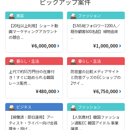
ピックアップ案件
美容
ファッション
【20社以上利用】ショート動
【SNS総フォロワー3200人／
画マーケティングアカウント
既存顧客600名超】植物由来
の競合
...
...
¥6,000,000
¥1,000,000
暮らし・生活
暮らし・生活
上代で約55万円分の在庫付
防音室の比較メディアサイト
き！すぐに始められる韓国
と防音グッズのECショップの
レース販売
...
2サイ
...
¥480,000
¥6,750,000
ビジネス
ファッション
【稼働済：即日運用】アー
【人気商材】韓国ファッショ
ティスト・ライバー向け会員
ン通販EC 韓国アイドル 事業
課金・投げ
...
譲渡
...