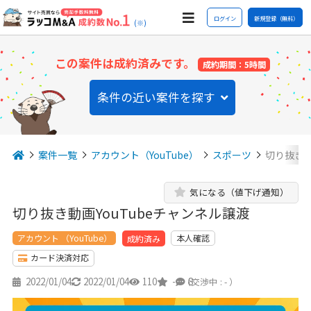
ログイン
新規登録（無料）
(※)
この案件は成約済みです。
成約期間：5時間
条件の近い案件を探す
案件一覧
アカウント（YouTube）
スポーツ
切り抜き動
気になる（値下げ通知）
切り抜き動画YouTubeチャンネル譲渡
アカウント （YouTube）
本人確認
成約済み
カード決済対応
2022/01/04
2022/01/04
110
-
8
（交渉中 : - ）