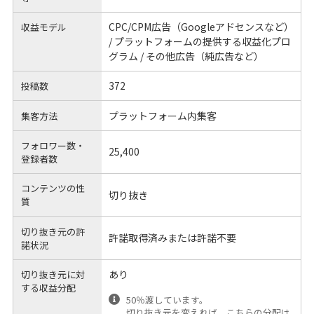
CPC/CPM広告（Googleアドセンスなど）
収益モデル
/ プラットフォームの提供する収益化プロ
グラム / その他広告（純広告など）
372
投稿数
プラットフォーム内集客
集客方法
フォロワー数・
25,400
登録者数
コンテンツの性
切り抜き
質
切り抜き元の許
許諾取得済みまたは許諾不要
諾状況
あり
切り抜き元に対
する
収益分配
50％渡しています。
切り抜き元を変えれば、こちらの分配は