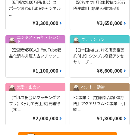
【6月収益100万円超え】ス
【50%オフ‼️月8本投稿で26万
ポーツ系YouTubeチャンネル
円達成‼️】非属人都市伝説
...
...
¥3,300,000
¥3,650,000
エンタメ・芸能・トレン
ファッション
ド
【登録者4500人】YouTube収
【日本国内における販売権契
益化済み非属人占いチャン
...
約付き】シンプル高級アクセ
サリーブ
...
¥1,100,000
¥6,600,000
恋愛・出会い
ペット・動物
【ゴルフ出会いマッチングア
EC事業：【在庫商品額130万
プリ】3ヶ月で売上9万円獲得
円】アクアリウムEC事業｜引
（20
...
継
...
¥2,000,000
¥1,800,000