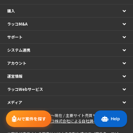
購入
ラッコM&A
サポート
システム連携
アカウント
運営情報
ラッコWebサービス
メディア
※期間：2021年01月01日～現在 / 主要サイト売買サービス7社の公開
🤖
AIで案件を探す
情報の日次集計（
ラッコ株式会社による自社調べ
）