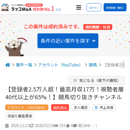
ログイン
新規登録（無料）
(※)
この案件は成約済みです。
成約期間：91日
条件の近い案件を探す
案件一覧
アカウント（YouTube）
競馬
【登録者2.5
気になる（値下げ通知）
【登録者2.5万人超！最高月収17万！視聴者層
40代以上が65%！】競馬切り抜きチャンネル
アカウント （YouTube）
本人確認
売上急落
成約済み
収益化審査通過
2025/11/19
2026/02/18
353
6
4
（交渉中 : - ）