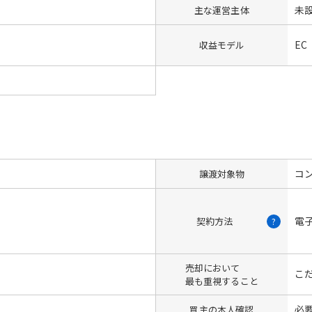
未
主な運営主体
EC
収益モデル
コン
譲渡対象物
電
契約方法
?
売却において
こ
最も重視すること
必
買主の本人確認