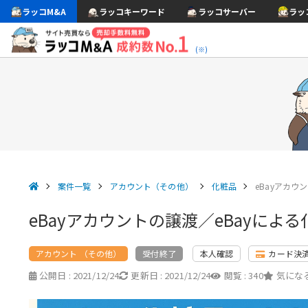
ラッコM&A
ラッコキーワード
ラッコサーバー
ラッ
(※)
案件一覧
アカウント（その他）
化粧品
eBayアカウ
eBayアカウントの譲渡／eBayによる
アカウント （その他）
本人確認
カード決
受付終了
公開日 :
2021/12/24
更新日 :
2021/12/24
閲覧 :
340
気になる