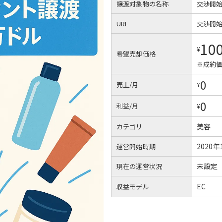
譲渡対象物の名称
交渉開
URL
交渉開
10
¥
希望売却価格
※成約価
0
売上/月
¥
0
利益/月
¥
美容
カテゴリ
2020年
運営開始時期
未設定
現在の運営状況
EC
収益モデル