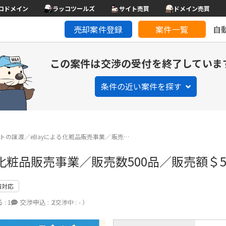
コドメイン
ラッコツールズ
サイト売買
ドメイン売買
売却案件登録
案件一覧
自
この案件は交渉の受付を終了していま
条件の近い案件を探す
ントの譲渡／eBayによる化粧品販売事業／販売…
化粧品販売事業／販売数500品／販売額＄50
済対応
 :
1
交渉申込 :
2
（交渉中 : - ）