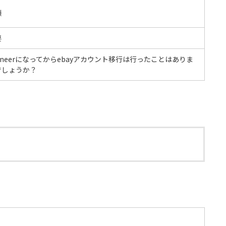
額
要
yneerになってからebayアカウント移行は行ったことはありま
でしょうか？