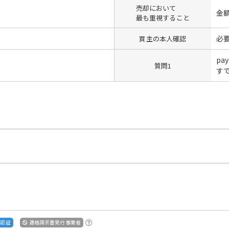
売却において
金
最も重視すること
必
買主の本人確認
pa
質問1
す
S認証
適格請求書発行事業者