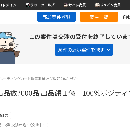
コドメイン
ラッコツールズ
サイト売買
ドメイン売買
売却案件登録
案件一覧
自
この案件は交渉の受付を終了していま
条件の近い案件を探す
yトレーディングカード販売事業 出品数7000品 出品…
出品数7000品 出品額１億 100％ポジ
済対応
 :
2
交渉申込 :
3
（交渉中 : - ）