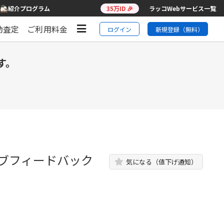
紹介プログラム
35万ID 🎉
ラッコWebサービス一覧
動査定
ご利用料金
ログイン
新規登録（無料）
す。
ティブフィードバック
気になる（値下げ通知）