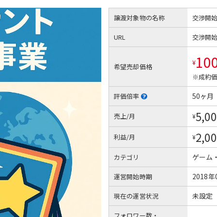
譲渡対象物の名称
交渉開
URL
交渉開
10
¥
希望売却価格
※成約価
50ヶ月
評価倍率
5,00
売上/月
¥
2,00
利益/月
¥
ゲーム
カテゴリ
2018年
運営開始時期
未設定
現在の運営状況
フォロワー数・