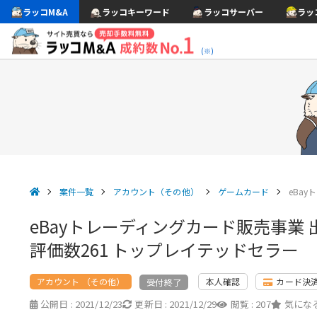
ラッコM&A
ラッコキーワード
ラッコサーバー
ラッ
(※)
案件一覧
アカウント（その他）
ゲームカード
eBa
eBayトレーディングカード販売事業 
評価数261 トップレイテッドセラー
アカウント （その他）
本人確認
カード決
受付終了
公開日 :
2021/12/23
更新日 :
2021/12/29
閲覧 :
207
気になる