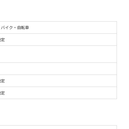
・バイク・自転車
設定
S
設定
設定