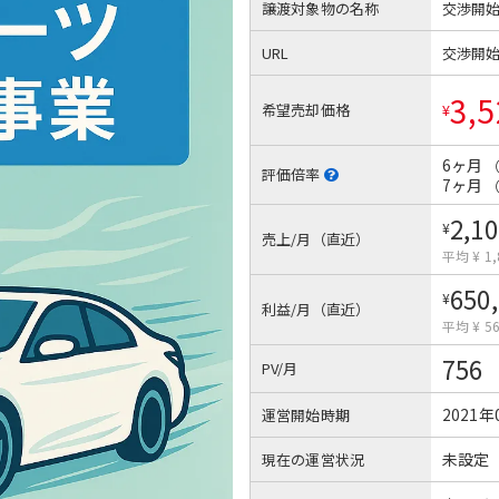
譲渡対象物の名称
交渉開
URL
交渉開
3,5
希望売却価格
¥
6ヶ月
評価倍率
7ヶ月
2,10
¥
売上/月（直近）
平均 ¥ 1,
650
¥
利益/月（直近）
平均 ¥ 56
756
PV/月
2021年
運営開始時期
未設定
現在の運営状況