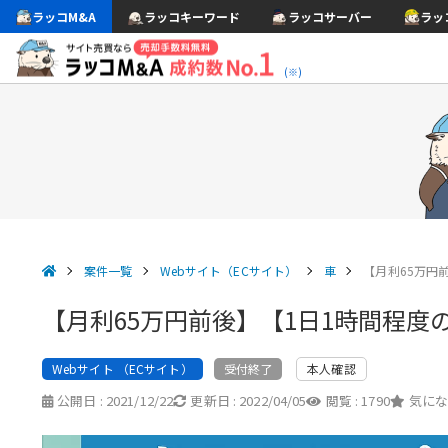
ラッコM&A
ラッコキーワード
ラッコサーバー
ラッ
(※)
案件一覧
Webサイト（ECサイト）
車
【月利65万円
【月利65万円前後】【1日1時間程
Webサイト （ECサイト）
本人確認
受付終了
公開日 :
2021/12/22
更新日 :
2022/04/05
閲覧 :
1790
気にな