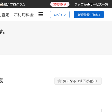
紹介プログラム
35万ID 🎉
ラッコWebサービス一覧
動査定
ご利用料金
ログイン
新規登録（無料）
す。
等物
気になる（値下げ通知）