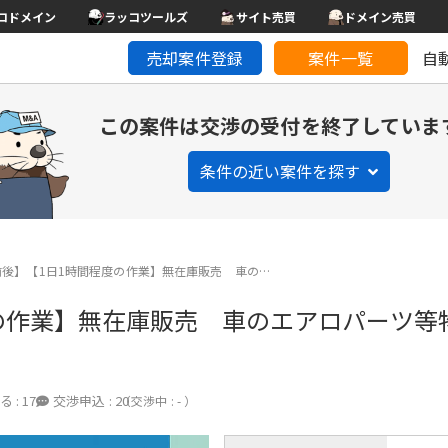
コドメイン
ラッコツールズ
サイト売買
ドメイン売買
売却案件登録
案件一覧
自
この案件は交渉の受付を終了していま
条件の近い案件を探す
前後】【1日1時間程度の作業】無在庫販売 車の…
度の作業】無在庫販売 車のエアロパーツ
る :
17
交渉申込 :
20
（交渉中 : - ）