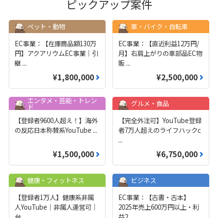
ピックアップ案件
ペット・動物
車・バイク・自転車
EC事業：【在庫商品額130万
EC事業：【直近利益12万円/
円】アクアリウムEC事業｜引
月】右肩上がりの車部品EC物
継
...
販
...
¥1,800,000
¥2,500,000
エンタメ・芸能・トレン
グルメ・食品
ド
【登録者9600人超え！】海外
【完全外注可】YouTube登録
の反応日本称賛系YouTube
...
者7万人超えのライフハックc
...
¥1,500,000
¥6,750,000
健康・フィットネス
ビジネス
【登録者1万人】健康系非属
EC事業：【古書・古本】
人YouTube｜非属人運営可｜
2025年売上600万円以上・利
台
...
益2
...