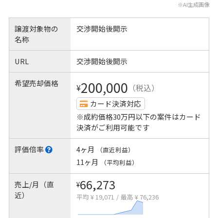
※AI生成画像
譲渡対象物の
交渉開始後開示
名称
URL
交渉開始後開示
希望売却価格
200,000
¥
（税込）
カード決済対応
※成約価格30万円以下の案件はカード
決済がご利用可能です
評価倍率
4ヶ月
（直近利益）
11ヶ月
（平均利益）
66,273
売上/月（直
¥
近）
平均 ¥ 19,071
/
最高 ¥ 76,236