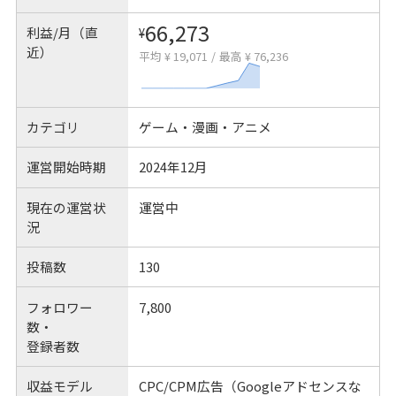
66,273
利益/月（直
¥
近）
平均 ¥ 19,071
/
最高 ¥ 76,236
カテゴリ
ゲーム・漫画・アニメ
運営開始時期
2024年12月
現在の運営状
運営中
況
投稿数
130
フォロワー
7,800
数・
登録者数
収益モデル
CPC/CPM広告（Googleアドセンスな