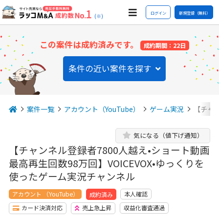
ログイン
新規登録（無料）
(※)
この案件は成約済みです。
成約期間：22日
条件の近い案件を探す
案件一覧
アカウント（YouTube）
ゲーム実況
【チャン
気になる（値下げ通知）
【チャンネル登録者7800人越え•ショート動画
最高再生回数98万回】VOICEVOX•ゆっくりを
使ったゲーム実況チャンネル
アカウント （YouTube）
本人確認
成約済み
カード決済対応
売上急上昇
収益化審査通過