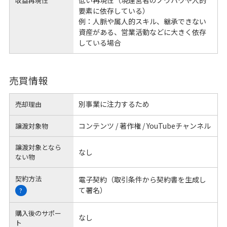
低い再現性（現運営者のノウハウや人的
収益再現性
要素に依存している）
例：人脈や属人的スキル、継承できない
資産がある、営業活動などに大きく依存
している場合
売買情報
別事業に注力するため
売却理由
コンテンツ / 著作権 / YouTubeチャンネル
譲渡対象物
譲渡対象となら
なし
ない物
契約方法
電子契約（取引条件から契約書を生成し
て署名）
?
購入後のサポー
なし
ト