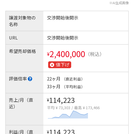
※AI生成画像
譲渡対象物の
交渉開始後開示
名称
URL
交渉開始後開示
希望売却価格
2,400,000
¥
（税込）
値下げ
評価倍率
22ヶ月
（直近利益）
33ヶ月
（平均利益）
114,223
売上/月（直
¥
近）
平均 ¥ 73,303
/
最高 ¥ 173,466
114,223
利益/月（直
¥