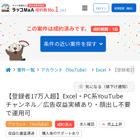
ログイン
新規登録（無料）
(※)
この案件は成約済みです。
成約期間：7日
条件の近い案件を探す
案件一覧
アカウント（YouTube）
Excel
【登録者17万人
気になる（値下げ通知）
【登録者17万人超】Excel・PC系YouTube
チャンネル／広告収益実績あり・顔出し不要
で運用可
アカウント （YouTube）
本人確認
売上上昇
成約済み
収益化審査通過
購入後のサポートあり