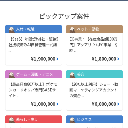
ピックアップ案件
人材・転職
ペット・動物
【SaaS】年間契約1社・販路5
EC事業：【在庫商品額130万
社接続済みAI目標管理一式譲
円】アクアリウムEC事業｜引
...
継
...
¥1,900,000
¥1,800,000
ゲーム・漫画・アニメ
美容
【最高月商80万以上】ポケモ
【20社以上利用】ショート動
ンカードオリパ専門BASEサ
画マーケティングアカウント
イト
...
の競合
...
¥1,000,000
¥6,000,000
暮らし・生活
ビジネス