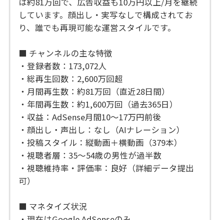
は約81万回で、広告収益も10万円以上/月を継続
しています。顔出し・実写なしで構成されてお
り、誰でも再現可能な運営スタイルです。
■ チャンネルの主な特徴
・登録者数：173,072人
・総再生回数：2,600万回超
・月間再生数：約81万回（直近28日間）
・年間再生数：約1,600万回（過去365日）
・収益：AdSense月間10〜17万円前後
・顔出し・声出し：なし（AIナレーション）
・投稿スタイル：縦動画＋横動画（379本）
・視聴者層：35〜54歳の男性が過半数
・視聴維持率・評価率：良好（詳細データ提出
可）
■ マネタイズ状況
・現在はGoogle AdSenseのみ