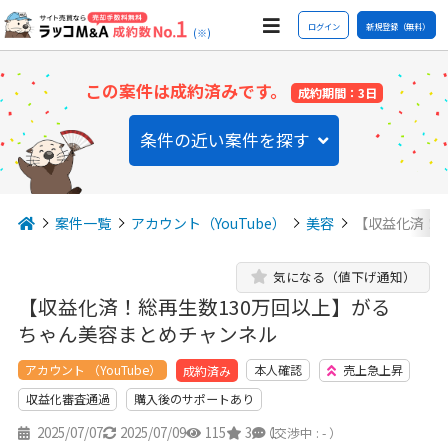
ログイン
新規登録（無料）
(※)
この案件は成約済みです。
成約期間：3日
条件の近い案件を探す
案件一覧
アカウント（YouTube）
美容
【収益化済！総
気になる（値下げ通知）
【収益化済！総再生数130万回以上】がる
ちゃん美容まとめチャンネル
アカウント （YouTube）
本人確認
売上急上昇
成約済み
収益化審査通過
購入後のサポートあり
2025/07/07
2025/07/09
115
3
1
（交渉中 : - ）