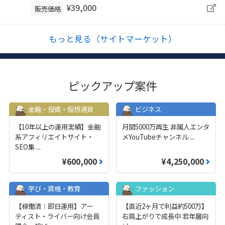
¥39,000
販売価格
もっと見る（サイトマーケット）
ピックアップ案件
金融・投資・仮想通貨
ビジネス
【10年以上の運用実績】金融
月間5000万再生 非属人エンタ
系アフィリエイトサイト・
メYouTubeチャンネル
...
SEO集
...
¥600,000
¥4,250,000
学び・資格・教育
ファッション
【稼働済：即日運用】アー
【直近2ヶ月で利益約500万】
ティスト・ライバー向け会員
右肩上がりで成長中 若年層向