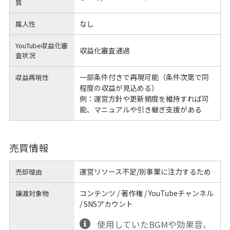
質
なし
属人性
YouTube収益化審
収益化審査通過
査状況
一部条件付きで再現可能（条件次第で同
収益再現性
程度の収益が見込める）
例：運営方針や更新頻度を維持すれば可
能、マニュアルや引き継ぎ支援がある
売買情報
運営リソース不足/別事業に注力するため
売却理由
コンテンツ / 著作権 / YouTubeチャンネル
譲渡対象物
/ SNSアカウント
使用していたBGMや効果音、