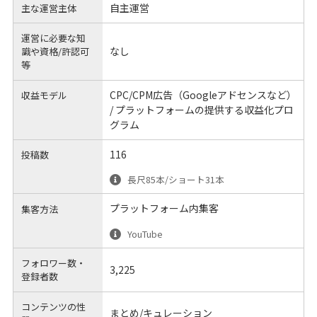
自主運営
主な運営主体
運営に必要な知
なし
識や
資格/許認可
等
CPC/CPM広告（Googleアドセンスなど）
収益モデル
/ プラットフォームの提供する収益化プロ
グラム
116
投稿数
長尺85本/ショート31本
プラットフォーム内集客
集客方法
YouTube
フォロワー数・
3,225
登録者数
コンテンツの性
まとめ/キュレーション