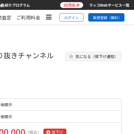
紹介プログラム
35万ID 🎉
ラッコWebサービス一覧
動査定
ご利用料金
ログイン
新規登録（無料）
り抜きチャンネル
気になる（値下げ通知）
始後開示
始後開示
00,000
（税込）
値下げ