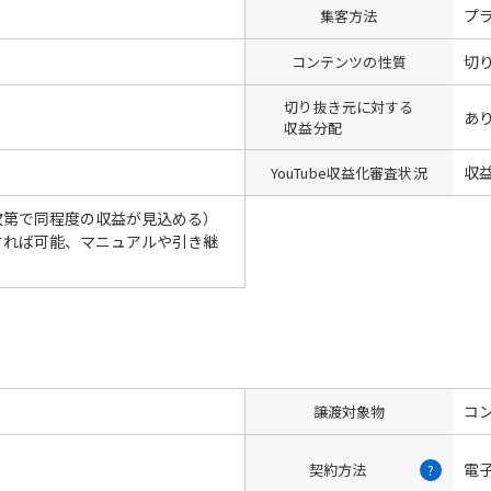
プ
集客方法
切
コンテンツの性質
切り抜き元に対する
あ
収益分配
収
YouTube収益化審査状況
次第で同程度の収益が見込める）
すれば可能、マニュアルや引き継
コン
譲渡対象物
電
契約方法
?