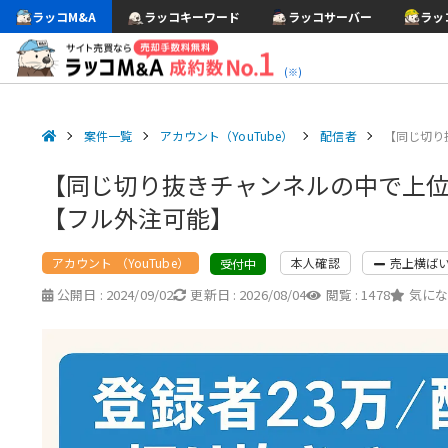
ラッコM&A
ラッコキーワード
ラッコサーバー
ラッ
(※)
案件一覧
アカウント（YouTube）
配信者
【同じ切り
【同じ切り抜きチャンネルの中で上位
【フル外注可能】
アカウント （YouTube）
本人確認
売上横ば
受付中
公開日 :
2024/09/02
更新日 :
2026/08/04
閲覧 :
1478
気にな