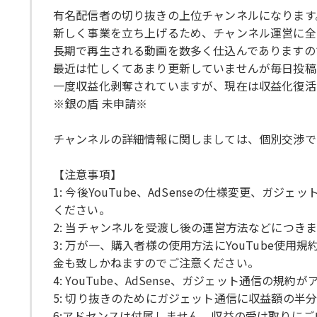
有名配信者の切り抜きの上位チャンネルになります
新しく事業を立ち上げるため、チャンネル運営に全
長期で再生される動画を数多く仕込んでありますの
最近は忙しくてあまり更新していませんが毎日投稿
一度収益化剥奪されていますが、現在は収益化復活
※銀の盾 未申請※
チャンネルの詳細情報に関しましては、個別交渉で
【注意事項】
1: 今後YouTube、AdSenseの仕様変更
ください。
2: 当チャンネルを受渡し後の運営方法などにつき
3: 万が一、購入者様の使用方法にYouTube
金も致しかねますのでご注意ください。
4: YouTube、AdSense、ガジェット通
5: 切り抜きのためにガジェット通信に収益額の半
6:アドセンスは付属しません。収益の受け取りに