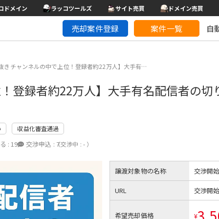
コドメイン
ラッコツールズ
サイト売買
ドメイン売買
売却案件登録
案件一覧
自
抜きチャンネルの中で上位！登録者約22万人】大手有…
！登録者約22万人】大手有名配信者の切
い
収益化審査通過
る :
19
交渉申込 :
7
（交渉中 : - ）
譲渡対象物の名称
交渉開
URL
交渉開
3,5
希望売却価格
¥