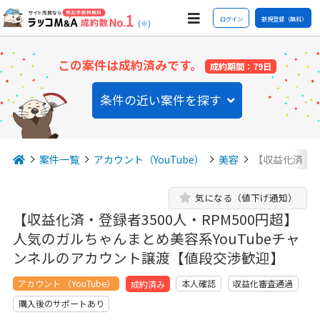
ログイン
新規登録（無料）
(※)
この案件は成約済みです。
成約期間：79日
条件の近い案件を探す
案件一覧
アカウント（YouTube）
美容
【収益化済・登
気になる（値下げ通知）
【収益化済・登録者3500人・RPM500円超】
人気のガルちゃんまとめ美容系YouTubeチャ
ンネルのアカウント譲渡【値段交渉歓迎】
アカウント （YouTube）
本人確認
収益化審査通過
成約済み
購入後のサポートあり