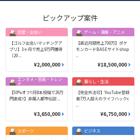
ピックアップ案件
恋愛・出会い
ゲーム・漫画・アニメ
【ゴルフ出会いマッチングア
【直近月間売上700万】ポケ
プリ】3ヶ月で売上9万円獲得
モンカードBASEサイトshop
（20
...
...
¥2,000,000
¥18,500,000
エンタメ・芸能・トレン
暮らし・生活
ド
【50%オフ‼️月8本投稿で26万
【完全外注可】YouTube登録
円達成‼️】非属人都市伝説
...
者7万人超えのライフハックc
...
¥3,650,000
¥6,750,000
スポーツ
ビジネス