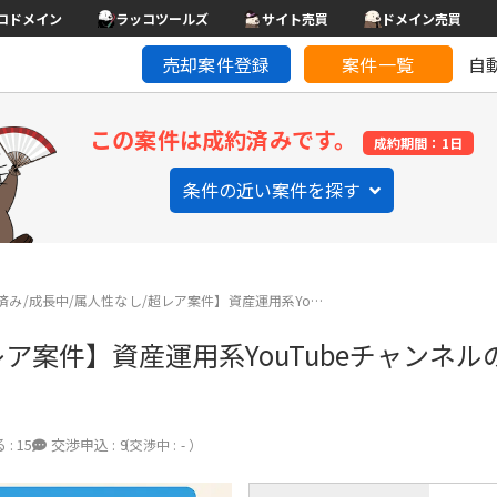
コドメイン
ラッコツールズ
サイト売買
ドメイン売買
売却案件登録
案件一覧
自
この案件は成約済みです。
成約期間：1日
条件の近い案件を探す
済み/成長中/属人性なし/超レア案件】資産運用系Yo…
ア案件】資産運用系YouTubeチャンネル
 :
15
交渉申込 :
9
（交渉中 : - ）