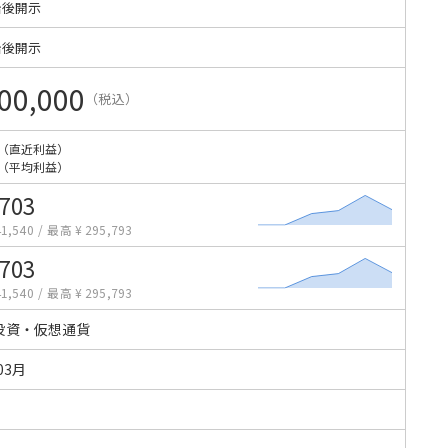
始後開示
始後開示
00,000
（税込）
（直近利益）
（平均利益）
,703
1,540
/
最高 ¥ 295,793
,703
1,540
/
最高 ¥ 295,793
投資・仮想通貨
03月