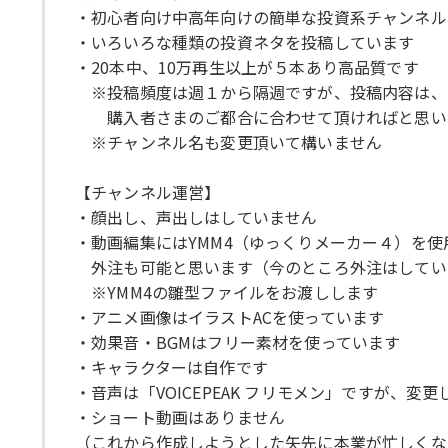
・初心者向け中高年向けの簡単な投資系チャンネル
・いろいろな種類の投資ネタを投稿しています
・20本中、10万再生以上が５本あり高品質です
※投稿頻度は週１から隔週ですが、投稿内容は、
購入者さまのご都合に合わせて頂ければと思い
※チャンネル名も変更頂いて構いません
【チャンネル運営】
・顔出し、声出しはしていません
・動画編集にはYMM4（ゆっくりメーカー４）を使
外注も可能と思います（今のところ外注はしてい
※YMM4の雛型ファイルをお渡しします
・アニメ画像はイラストACを使っています
・効果音・BGMはフリー素材を使っています
・キャラクターは自作です
・音声は「VOICEPEAK フリモメン」ですが、変
・ショート動画はありません
（これから作成しようとした矢先に本業が忙しくな