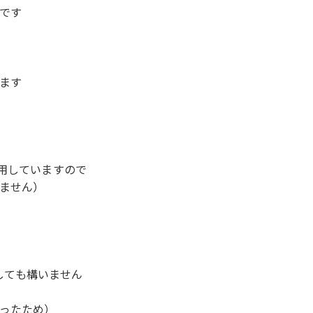
です
ます
用していますので
ません）
更しても構いません
ったため）