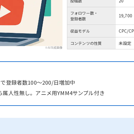
20
投稿数
フォロワー数・
19,700
登録者数
CPC/
収益モデル
未設定
コンテンツの性質
※AI生成画像
登録者数100～200/日増加中
ら属人性無し。アニメ用YMM4サンプル付き