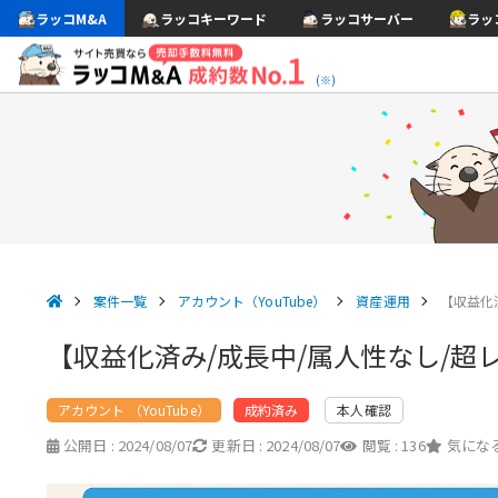
ラッコM&A
ラッコキーワード
ラッコサーバー
ラッ
(※)
案件一覧
アカウント（YouTube）
資産運用
【収益化
【収益化済み/成長中/属人性なし/超レ
アカウント （YouTube）
本人確認
成約済み
公開日 :
2024/08/07
更新日 :
2024/08/07
閲覧 :
136
気になる