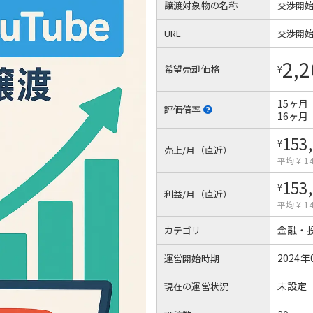
譲渡対象物の名称
交渉開
URL
交渉開
2,2
希望売却価格
¥
15ヶ月
評価倍率
16ヶ月
153
¥
売上/月（直近）
平均 ¥ 14
153
¥
利益/月（直近）
平均 ¥ 14
金融・
カテゴリ
2024年
運営開始時期
未設定
現在の運営状況