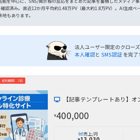
芸能を中心に、SNS/掲示板の反応をまとめた記事を蓄積したメディア事
確認済み。直近12か月平均約1.48万PV（最大約1.8万PV）。AI
余地もあります。
法人ユーザー限定のクローズ
本人確認
と
SMS認証
を完了
成約期間：3日
【記事テンプレートあり】オ
400,000
¥
売上/月
13,030
¥