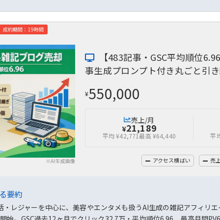
成約期間：19時間
【483記事・GSC平均順位6
事生成プロンプト付き丸ごと引き
550,000
¥
売上/月
21,189
¥
平均 ¥42,771
最高 ¥64,440
平均
アクセス横ばい
売
※AI生成画像
よる要約
活・レジャーを中心に、美容やエンタメも扱うAI生成の雑記アフィリエイト
1月開始。GSC過去12ヶ月でクリック32.7万・平均順位6.96、最高月間PV6