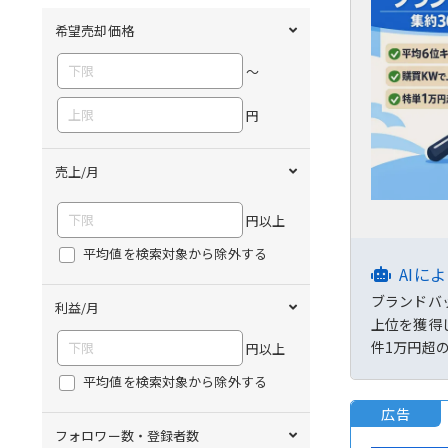
希望売却価格
〜
円
売上/月
円以上
平均値を検索対象から除外する
AIに
ブランドバ
利益/月
上位を獲得
件1万円超
円以上
平均値を検索対象から除外する
広告
フォロワー数・登録者数