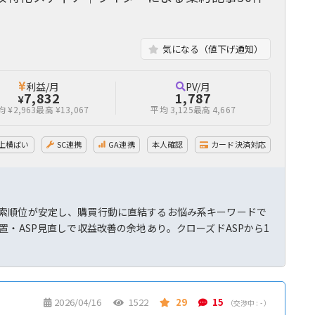
気になる（値下げ通知）
利益/月
PV/月
7,832
1,787
¥
 ¥2,963
最高 ¥13,067
平均 3,125
最高 4,667
上横ばい
SC連携
GA連携
本人確認
カード決済対応
索順位が安定し、購買行動に直結するお悩み系キーワードで
・ASP見直しで収益改善の余地あり。クローズドASPから1
2026/04/16
1522
29
15
（交渉中 : - ）