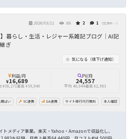
2026/03/11
86
2
1
（交渉中 : - ）
.96】暮らし・生活・レジャー系雑記ブログ｜AI記
継ぎ
気になる（値下げ通知）
利益/月
PV/月
16,689
24,557
¥
 ¥38,271
最高 ¥59,940
平均 40,944
最高 62,983
上横ばい
SC連携
GA連携
サイト移行代行無料
本人確認
メディア事業。楽天・Yahoo・Amazonで収益化し、
2,983を記録。月売上最高64,440円、月コスト約4,500円。