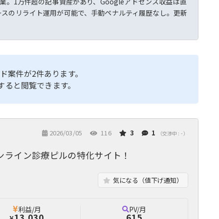
業。1万件超の記事資産があり、Googleアドセンス収益は直
生成ベースのリライト運用が可能で、手動ペナルティ履歴なし。更新
ド案件が2件あります。
すると閲覧できます。
2026/03/05
116
3
1
（交渉中 : - ）
ンライン診療ピルの特化サイト！
気になる（値下げ通知）
利益/月
PV/月
13,030
615
¥