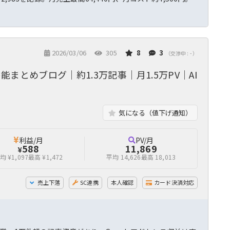
2026/03/06
305
8
3
（交渉中 : - ）
まとめブログ｜約1.3万記事｜月1.5万PV｜AI
気になる（値下げ通知）
利益/月
PV/月
588
11,869
¥
均 ¥1,097
最高 ¥1,472
平均 14,626
最高 18,013
売上下落
SC連携
本人確認
カード決済対応