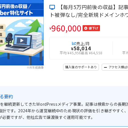
【毎月5万円前後の収益】記事数
ト被弾なし/完全新規ドメインホ
960,000
¥
値下げ
売上/月
58,014
¥
平均 ¥45,956
最高 ¥64,558
平均
購入後のサポートあり
アクセス横ば
※AI生成画像
よる要約
情報を継続更新してきたWordPressメディア事業。記事は検索から
設計です。2024年から運営継続中のため現状の評価を引き継ぎやすく、
が必要ですが、他社広告で譲渡後すぐ運用可能です。