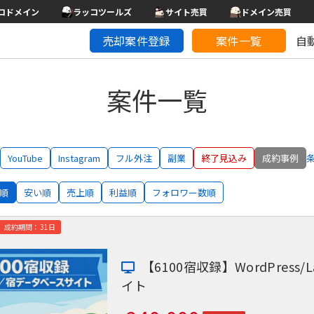
コドメイン
ラッコツールズ
サイト売買
ドメイン売買
売却案件登録
案件一覧
自
案件一覧
YouTube
Instagram
フル外注
副業
終了見込み
成約事例
順
安い順
売上順
利益順
フォロワー数順
成約期間：31日
【6100宿収録】WordPres
イト