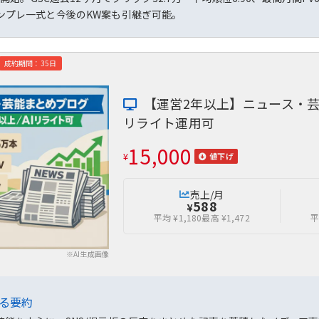
ンプレ一式と今後のKW案も引継ぎ可能。
成約期間：35日
【運営2年以上】ニュース・芸能
リライト運用可
15,000
¥
値下げ
売上/月
588
¥
平均 ¥1,180
最高 ¥1,472
平
※AI生成画像
よる要約