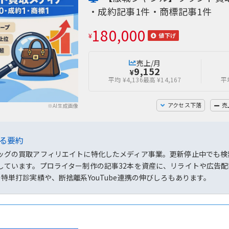
・成約記事1件・商標記事1件
180,000
¥
値下げ
売上/月
9,152
¥
平均 ¥4,136
最高 ¥14,167
平均
アクセス下落
売
※AI生成画像
よる要約
ッグの買取アフィリエイトに特化したメディア事業。更新停止中でも検
しています。プロライター制作の記事32本を資産に、リライトや広告配置
の特単打診実績や、断捨離系YouTube連携の伸びしろもあります。