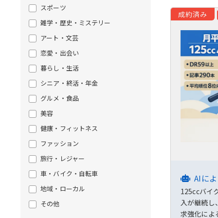
スポーツ
成約済み
雑学・歴史・ミステリー
アート・文芸
恋愛・出会い
暮らし・生活
シニア・終活・年金
グルメ・食品
美容
健康・フィットネス
ファッション
旅行・レジャー
車・バイク・自転車
AIに
地域・ローカル
125cc
入が継続し
その他
求強化によ