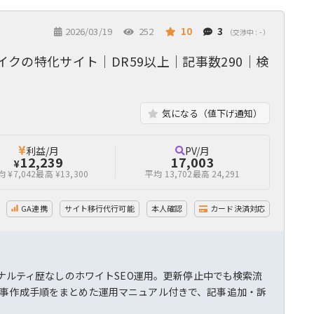
2026/03/19
252
10
3
（交渉中 : - ）
cバイクの特化サイト｜DR59以上｜記事数290｜検
気になる（値下げ通知）
利益/月
PV/月
12,239
17,003
¥
 ¥7,042
最高 ¥13,300
平均 13,702
最高 24,291
GA連携
サイト移行代行可能
本人確認
カード決済対応
ペナルティ歴なしのホワイトSEO運用。更新停止中でも検索流
記事作成手順をまとめた運用マニュアル付きで、記事追加・訴