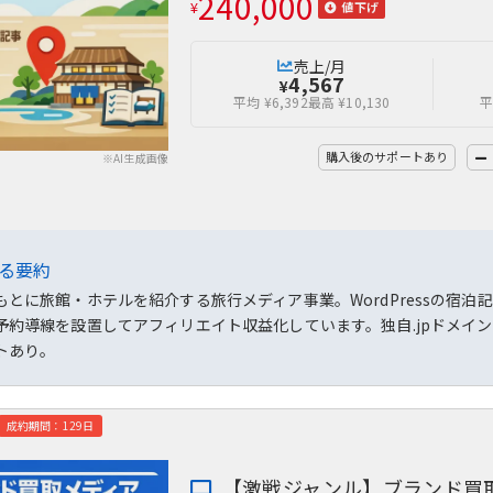
240,000
¥
値下げ
売上/月
4,567
¥
平均 ¥6,392
最高 ¥10,130
平
購入後のサポートあり
※AI生成画像
よる要約
もとに旅館・ホテルを紹介する旅行メディア事業。WordPressの宿泊
予約導線を設置してアフィリエイト収益化しています。独自.jpドメイ
トあり。
成約期間：129日
【激戦ジャンル】ブランド買