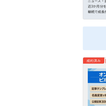
ニュース・
近3か月分を
継続で成長
成約済み