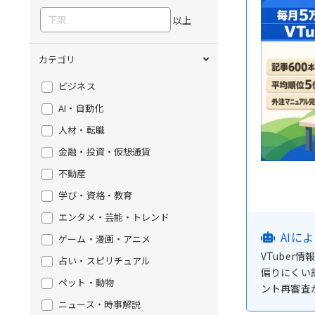
以上
カテゴリ
ビジネス
AI・自動化
人材・転職
金融・投資・仮想通貨
不動産
学び・資格・教育
エンタメ・芸能・トレンド
AIに
ゲーム・漫画・アニメ
VTuber
占い・スピリチュアル
偏りにくい
ペット・動物
ント再審査
ニュース・時事解説