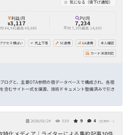
気になる（値下げ通知）
利益/月
PV/月
3,117
7,234
¥
均 ¥4,942
最高 ¥8,680
平均 7,355
最高 14,695
アクセス横ばい
売上下落
SC連携
GA連携
本人確認
カード決済対応
記ブログと、主要OTA参照の宿データベースで構成され、各宿
ンを含むサイト一式を譲渡、技術ドキュメント整備済みで引き
2026/03/24
530
9
4
（交渉中 : - ）
取特化メディア｜ライターによる集約記事30件