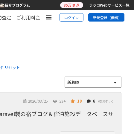
紹介プログラム
35万ID 🎉
ラッコWebサービス一覧
動査定
ご利用料金
ログイン
新規登録（無料）
条件リセット
2026/03/25
234
18
6
（交渉中 : - ）
s/Laravel製の宿ブログ＆宿泊施設データベースサ