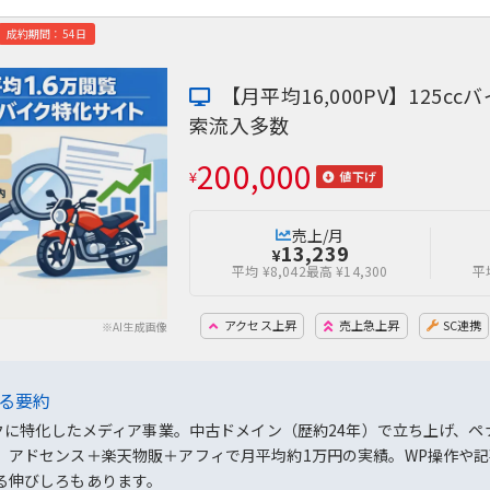
成約期間：54日
【月平均16,000PV】125c
索流入多数
200,000
¥
値下げ
売上/月
13,239
¥
平均 ¥8,042
最高 ¥14,300
平均
アクセス上昇
売上急上昇
SC連携
※AI生成画像
よる要約
バイクに特化したメディア事業。中古ドメイン（歴約24年）で立ち上げ、
、アドセンス＋楽天物販＋アフィで月平均約1万円の実績。WP操作や
る伸びしろもあります。