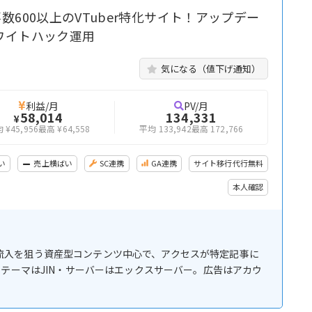
600以上のVTuber特化サイト！アップデー
ワイトハック運用
気になる（値下げ通知）
利益/月
PV/月
58,014
134,331
¥
 ¥45,956
最高 ¥64,558
平均 133,942
最高 172,766
い
売上横ばい
SC連携
GA連携
サイト移行代行無料
本人確認
の長期流入を狙う資産型コンテンツ中心で、アクセスが特定記事に
テーマはJIN・サーバーはエックスサーバー。広告はアカウ