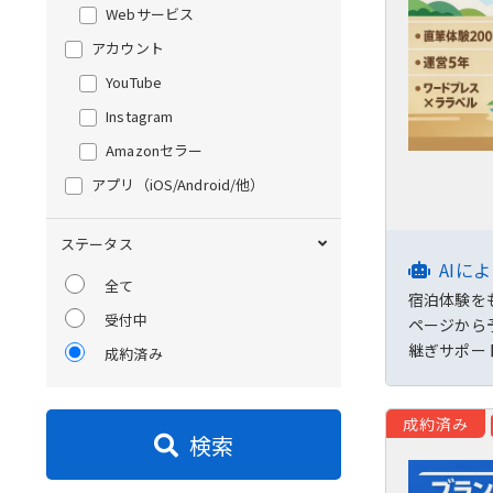
Webサービス
アカウント
YouTube
Instagram
Amazonセラー
アプリ
（iOS/Android/他）
ステータス
AIに
全て
宿泊体験を
受付中
ページから
継ぎサポー
成約済み
成約済み
検索