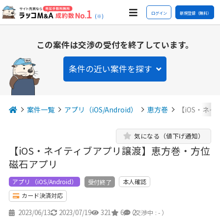
ログイン
新規登録（無料）
(※)
この案件は交渉の受付を終了しています。
条件の近い案件を探す
案件一覧
アプリ（iOS/Android）
恵方巻
【iOS・ネ
気になる（値下げ通知）
【iOS・ネイティブアプリ譲渡】恵方巻・方位
磁石アプリ
アプリ （iOS/Android）
本人確認
受付終了
カード決済対応
2023/06/13
2023/07/19
321
6
2
（交渉中 : - ）