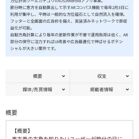
方位計測ツールカテゴリのiOS/Androidアプリ事業。
節分時に恵方を自動算出して示すARコンパス機能で毎年2月3日に
利用が集中し、平時は一般的な方位磁石として自然流入を確保。
フッターと全画面の広告枠を備え、実装済みネットワークで即収
益化が可能。
自動方角計算により毎年の更新作業が不要で運用負荷は低く、AR
部分の保守に注力すればUI改善や広告最適化で伸ばせるポテン
シャルが大きい案件です。
概要
収支
媒体/売買情報
掲載者情報
概要
【概要】
恵方巻の方角を知りたいユーザーが節分の日に