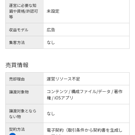
運営に必要な知
未設定
識や
資格/許認可
等
広告
収益モデル
なし
集客方法
売買情報
運営リソース不足
売却理由
コンテンツ / 構成ファイル/データ / 著作
譲渡対象物
権 / iOSアプリ
譲渡対象となら
なし
ない物
契約方法
電子契約（取引条件から契約書を生成し