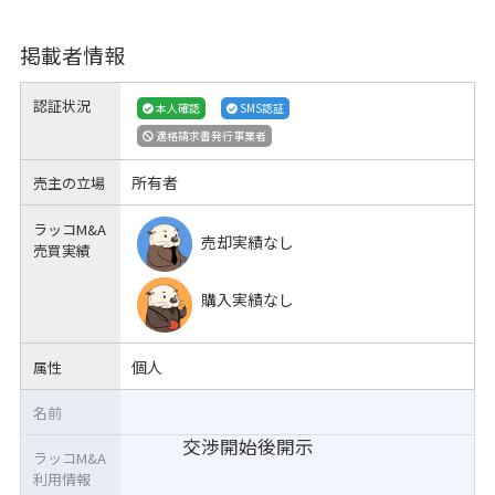
掲載者情報
認証状況
本人確認
SMS認証
適格請求書発行事業者
所有者
売主の立場
ラッコM&A
売却実績なし
売買実績
購入実績なし
個人
属性
名前
交渉開始後開示
ラッコM&A
利用情報