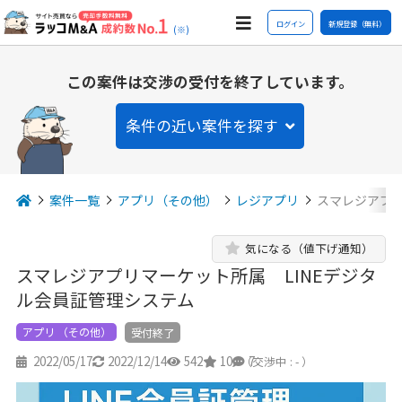
ログイン
新規登録（無料）
(※)
この案件は交渉の受付を終了しています。
条件の近い案件を探す
案件一覧
アプリ（その他）
レジアプリ
スマレジアプリ
気になる（値下げ通知）
スマレジアプリマーケット所属 LINEデジタ
ル会員証管理システム
アプリ （その他）
受付終了
2022/05/17
2022/12/14
542
10
7
（交渉中 : - ）