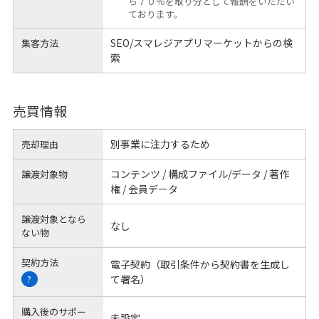
ら７０％を取り分として報酬をいただい
ております。
SEO/スマレジアプリマーケットからの検
集客方法
索
売買情報
別事業に注力するため
売却理由
コンテンツ / 構成ファイル/データ / 著作
譲渡対象物
権 / 会員データ
譲渡対象となら
なし
ない物
契約方法
電子契約（取引条件から契約書を生成し
て署名）
?
購入後のサポー
未設定