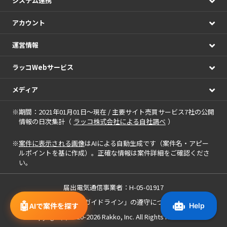
システム連携
アカウント
運営情報
ラッコWebサービス
メディア
※期間：2021年01月01日～現在 / 主要サイト売買サービス7社の公開
情報の日次集計（
ラッコ株式会社による自社調べ
）
※
案件に表示される画像
はAIによる自動生成です（案件名・アピー
ルポイントを基に作成）。正確な情報は案件詳細をご確認くださ
い。
届出電気通信事業者：H-05-01917
「中小M&Aガイドライン」の遵守について
🤖
AIで案件を探す
Copyright(c) 2020-2026
Rakko, Inc.
All Rights Reserved.