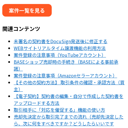
案件一覧を見る
関連コンテンツ
未署名の契約書をDocuSign発送後に修正する
WEBサイトリアルタイム譲渡機能の利用方法
案件登録の注意事項（YouTubeアカウント）
BASEショップ売却時の手続き（BASEによる事前承
諾）
案件登録の注意事項（Amazonセラーアカウント）
【その他の契約方法】 取引条件の確認・承認方法（買
主）
【電子契約】契約書の編集・自分で作成した契約書を
アップロードする方法
取引相手に「対応を催促する」機能の使い方
売却先決定から取引完了までの流れ（売却先決定した
ら、次に何をすべきですか？どうしたらいいです