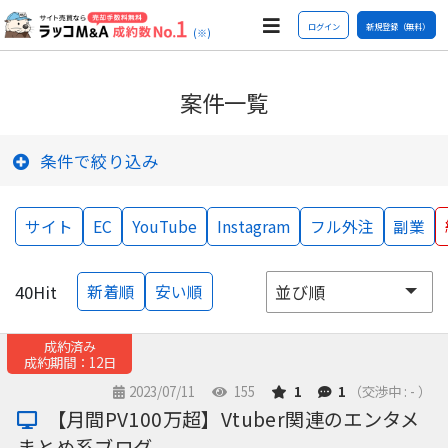
ログイン
新規登録（無料）
(※)
案件一覧
条件で絞り込み
サイト
EC
YouTube
Instagram
フル外注
副業
40
Hit
新着順
安い順
成約済み
成約期間：12日
2023/07/11
155
1
1
（交渉中 : - ）
【月間PV100万超】Vtuber関連のエンタメ
まとめ系ブログ