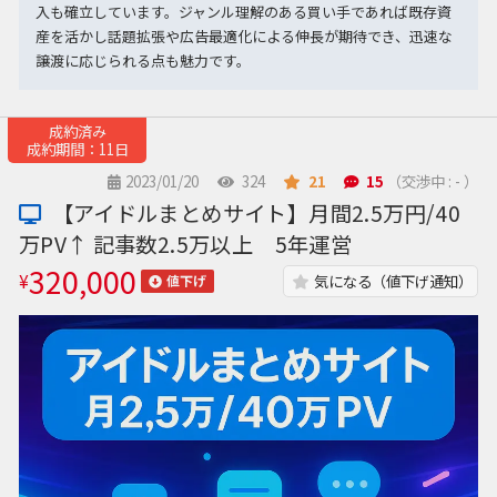
入も確立しています。ジャンル理解のある買い手であれば既存資
産を活かし話題拡張や広告最適化による伸長が期待でき、迅速な
譲渡に応じられる点も魅力です。
成約済み
成約期間：11日
2023/01/20
324
21
15
（交渉中 : - ）
【アイドルまとめサイト】月間2.5万円/40
万PV↑ 記事数2.5万以上 5年運営
320,000
¥
気になる（値下げ通知）
値下げ