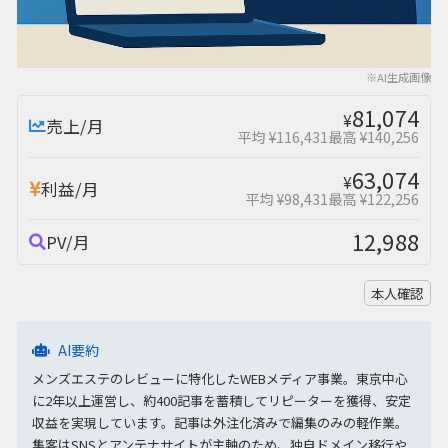
※AI生成画像
81,074
¥
売上/月
平均 ¥116,431
最高 ¥140,256
63,074
¥
利益/月
平均 ¥98,431
最高 ¥122,256
12,988
PV/月
本人確認
AI要約
メンズエステのレビューに特化したWEBメディア事業。東京中心
に2年以上運営し、約400記事を蓄積してリピーターを獲得、安定
収益を実現しています。記事は外注化済みで編集のみの軽作業。
集客はSNSとアンテナサイトが主軸のため、独自ドメイン移行や