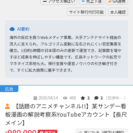
アクセス横ばい
売上下落
GA連携
サイト移行代行可能
本人確認
AI要約
海外の反応を扱うWebメディア事業。大手アンテナサイト経由の
流入に支えられ、アルゴリズム変動に左右されにくい安定集客を
確立。1日約1時間の日本語のみの更新で運営でき、記事数を増や
すほど成果を伸ばしやすい構造です。広告ネットワークの拡充で
マネタイズ余地も大。移行支援や運営ノウハウの引き継ぎ付き
で、すぐに拡大施策に着手できます。
広告
2026/04/14
468
2
2
（交渉中 : - ）
【話題のアニメチャンネル!!】某サンデー看
板漫画の解説考察系YouTubeアカウント【長尺
メイン】
980,000
¥
気になる（値下げ通知）
値下げ