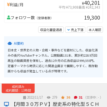
40,201
¥
利益/月
平均 ¥73,908
最高 ¥242,343
19,300
フォロワー数
（登録者数）
収益化審査通過
売上下落
本人確認
AI要約
日本史・世界史の人物・合戦・事件などを題材にした、収益化済
みの長尺YouTubeチャンネル。公開動画131本、累計約228.9万回
再生の動画資産を保有し、過去12か月の広告収益は999,555円。
定番テーマから時流に応じた関連企画まで展開しやすく、既存動
画からも収益が発生している点が特徴です。
成約済み
成約期間：13時間
2022/11/17
279
36
31
（交渉中 : - ）
【月間３０万ＰＶ】歴史系の特化型５ＣＨ