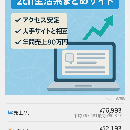
※AI生成画像
76,993
¥
売上/月
平均 ¥67,481
最高 ¥80,877
52,193
¥