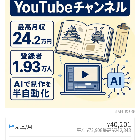
※AI生成画像
40,201
¥
売上/月
平均 ¥73,908
最高 ¥242,343