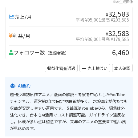
※AI生成画像
32,583
¥
売上/月
平均 ¥95,001
最高 ¥203,585
32,583
¥
利益/月
平均 ¥86,001
最高 ¥179,585
6,460
フォロワー数
（登録者数）
収益化審査通過
売上横ばい
本人確認
AI要約
週刊少年誌原作アニメ／漫画の解説・考察を中心としたYouTube
チャンネル。運営約2年で固定視聴者が多く、更新頻度が落ちても
収益が安定しやすい運用です。収益源はYouTubeのみ。編集は外
注化でき、台本もAI活用でコスト調整可能。ガイドライン違反な
し。休載が多い点は留意ですが、来年のアニメの重要章で追い風
が見込めます。