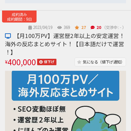
成約済み
成約期間：9日
2023/04/19
369
27
20
（交渉中 : - ）
【月100万PV】運営歴2年以上の安定運営！
海外の反応まとめサイト！【日本語だけで運営
！】
400,000
¥
気になる（値下げ通知）
値下げ