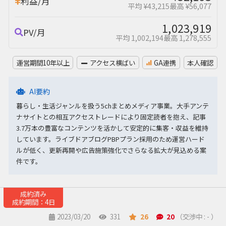
利益/月
平均 ¥43,215
最高 ¥56,077
1,023,919
PV/月
平均 1,002,194
最高 1,278,555
運営期間10年以上
アクセス横ばい
GA連携
本人確認
AI要約
暮らし・生活ジャンルを扱う5chまとめメディア事業。大手アンテ
ナサイトとの相互アクセストレードにより固定読者を抱え、記事
3.7万本の豊富なコンテンツを活かして安定的に集客・収益を維持
しています。ライブドアブログPBPプラン採用のため運営ハード
ルが低く、更新再開や広告施策強化でさらなる拡大が見込める案
件です。
成約済み
成約期間：4日
2023/03/20
331
26
20
（交渉中 : - ）