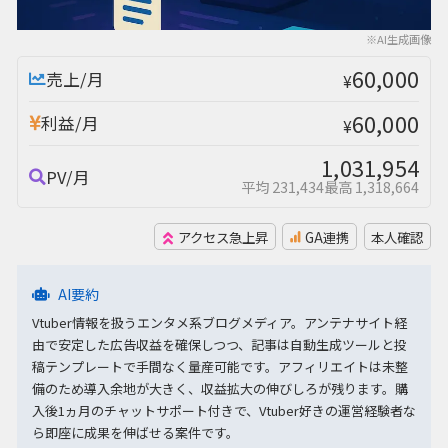
※AI生成画像
60,000
売上/月
¥
60,000
利益/月
¥
1,031,954
PV/月
平均 231,434
最高 1,318,664
アクセス急上昇
GA連携
本人確認
AI要約
Vtuber情報を扱うエンタメ系ブログメディア。アンテナサイト経
由で安定した広告収益を確保しつつ、記事は自動生成ツールと投
稿テンプレートで手間なく量産可能です。アフィリエイトは未整
備のため導入余地が大きく、収益拡大の伸びしろが残ります。購
入後1ヵ月のチャットサポート付きで、Vtuber好きの運営経験者な
ら即座に成果を伸ばせる案件です。