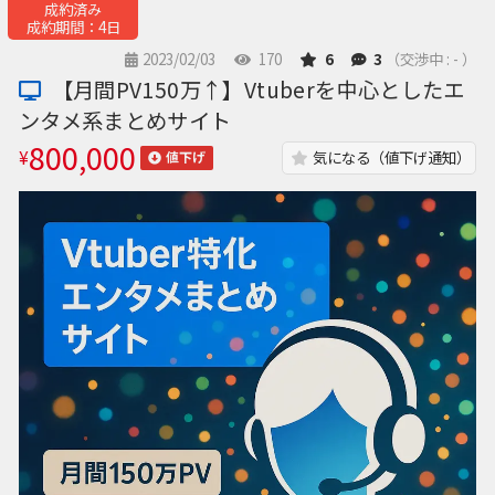
成約済み
成約期間：4日
2023/02/03
170
6
3
（交渉中 : - ）
【月間PV150万↑】Vtuberを中心としたエ
ンタメ系まとめサイト
800,000
¥
気になる（値下げ通知）
値下げ