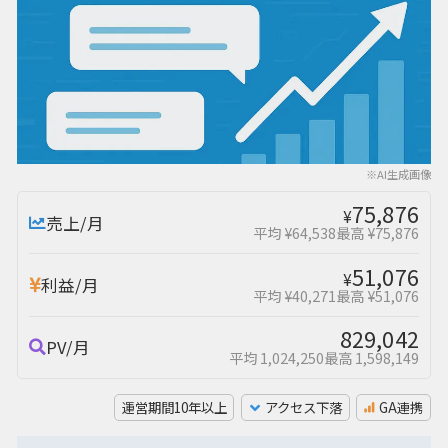
※AI生成画像
75,876
¥
売上/月
平均 ¥64,538
最高 ¥75,876
51,076
¥
利益/月
平均 ¥40,271
最高 ¥51,076
829,042
PV/月
平均 1,024,250
最高 1,598,149
運営期間10年以上
アクセス下落
GA連携