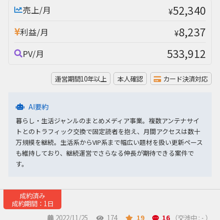
52,340
売上/月
¥
8,237
利益/月
¥
533,912
PV/月
運営期間10年以上
本人確認
カード決済対応
AI要約
暮らし・生活ジャンルのまとめメディア事業。複数アンテナサイ
トとのトラフィック交換で固定読者を抱え、月間アクセスは数十
万規模を継続。生活系からVIP系まで幅広い題材を扱い更新ペース
も維持しており、継続運営でさらなる伸長が期待できる案件で
す。
成約済み
成約期間：1日
2022/11/25
174
19
16
（交渉中 : - ）