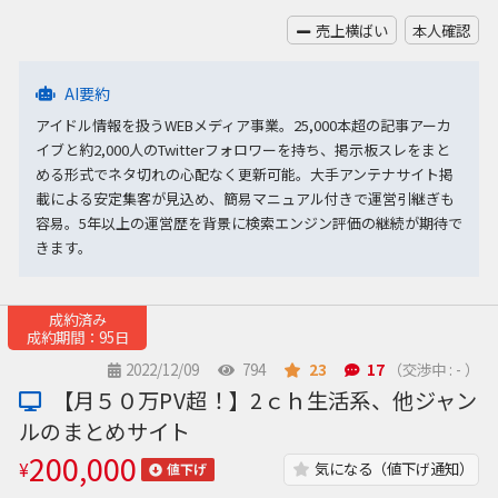
売上横ばい
本人確認
AI要約
アイドル情報を扱うWEBメディア事業。25,000本超の記事アーカ
イブと約2,000人のTwitterフォロワーを持ち、掲示板スレをまと
める形式でネタ切れの心配なく更新可能。大手アンテナサイト掲
載による安定集客が見込め、簡易マニュアル付きで運営引継ぎも
容易。5年以上の運営歴を背景に検索エンジン評価の継続が期待で
きます。
成約済み
成約期間：95日
2022/12/09
794
23
17
（交渉中 : - ）
【月５０万PV超！】2ｃｈ生活系、他ジャン
ルのまとめサイト
200,000
¥
気になる（値下げ通知）
値下げ