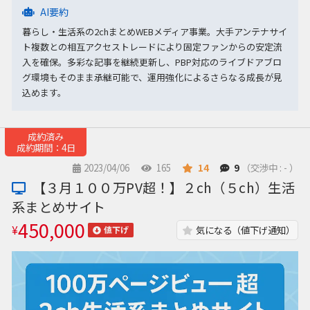
AI要約
暮らし・生活系の2chまとめWEBメディア事業。大手アンテナサイ
ト複数との相互アクセストレードにより固定ファンからの安定流
入を確保。多彩な記事を継続更新し、PBP対応のライブドアブロ
グ環境もそのまま承継可能で、運用強化によるさらなる成長が見
込めます。
成約済み
成約期間：4日
2023/04/06
165
14
9
（交渉中 : - ）
【３月１００万PV超！】２ch（５ch）生活
系まとめサイト
450,000
¥
気になる（値下げ通知）
値下げ