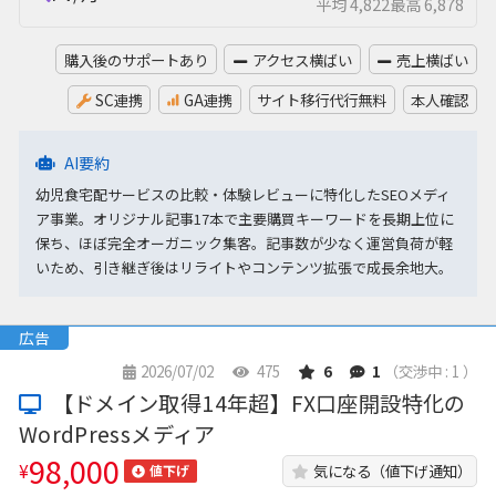
平均 4,822
最高 6,878
購入後のサポートあり
アクセス横ばい
売上横ばい
SC連携
GA連携
サイト移行代行無料
本人確認
AI要約
幼児食宅配サービスの比較・体験レビューに特化したSEOメディ
ア事業。オリジナル記事17本で主要購買キーワードを長期上位に
保ち、ほぼ完全オーガニック集客。記事数が少なく運営負荷が軽
いため、引き継ぎ後はリライトやコンテンツ拡張で成長余地大。
広告
2026/07/02
475
6
1
（交渉中 : 1 ）
【ドメイン取得14年超】FX口座開設特化の
WordPressメディア
98,000
¥
気になる（値下げ通知）
値下げ