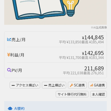
※AI生成画像
144,845
¥
売上/月
平均 ¥133,850
最高 ¥185,494
142,695
¥
利益/月
平均 ¥131,700
最高 ¥183,344
211,689
PV/月
平均 221,038
最高 276,051
アクセス横ばい
売上横ばい
SC連携
GA連携
サイト移行代行無料
本人確認
AI要約