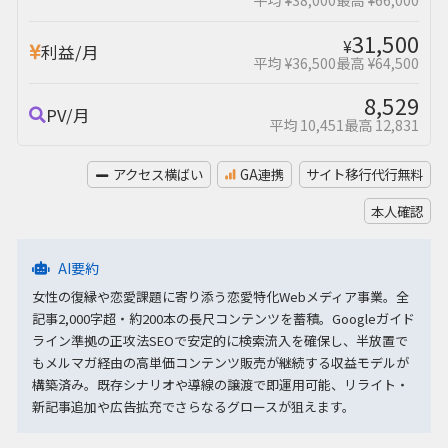
31,500
¥
利益/月
平均 ¥36,500
最高 ¥64,500
8,529
PV/月
平均 10,451
最高 12,831
アクセス横ばい
GA連携
サイト移行代行無料
本人確認
AI要約
女性の復縁や恋愛課題に寄り添う恋愛特化Webメディア事業。全
記事2,000字超・約200本の長尺コンテンツを蓄積。Googleガイド
ライン準拠の正攻法SEOで安定的に検索流入を確保し、半放置で
もメルマガ経由の高単価コンテンツ販売が継続する収益モデルが
構築済み。既存シナリオや導線の譲渡で即運用可能、リライト・
新記事追加や広告拡充でさらなるグロースが狙えます。