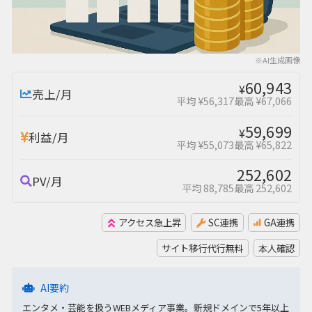
※AI生成画像
60,943
¥
売上/月
平均 ¥56,317
最高 ¥67,066
59,699
¥
利益/月
平均 ¥55,073
最高 ¥65,822
252,602
PV/月
平均 88,785
最高 252,602
アクセス急上昇
SC連携
GA連携
サイト移行代行無料
本人確認
AI要約
エンタメ・芸能を扱うWEBメディア事業。新規ドメインで5年以上