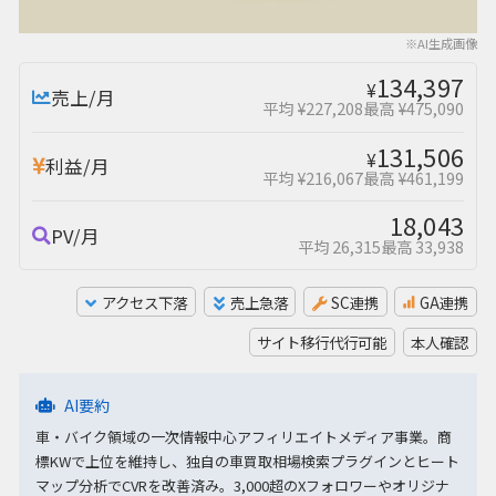
※AI生成画像
134,397
¥
売上/月
平均 ¥227,208
最高 ¥475,090
131,506
¥
利益/月
平均 ¥216,067
最高 ¥461,199
18,043
PV/月
平均 26,315
最高 33,938
アクセス下落
売上急落
SC連携
GA連携
サイト移行代行可能
本人確認
AI要約
車・バイク領域の一次情報中心アフィリエイトメディア事業。商
標KWで上位を維持し、独自の車買取相場検索プラグインとヒート
マップ分析でCVRを改善済み。3,000超のXフォロワーやオリジナ