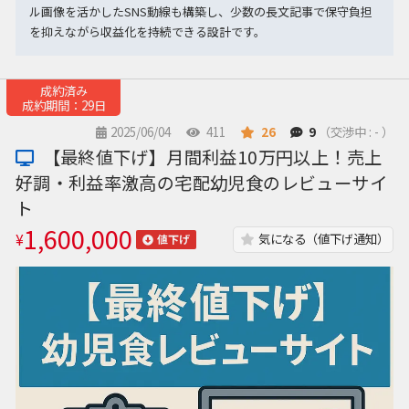
ル画像を活かしたSNS動線も構築し、少数の長文記事で保守負担
を抑えながら収益化を持続できる設計です。
成約済み
成約期間：29日
2025/06/04
411
26
9
（交渉中 : - ）
【最終値下げ】月間利益10万円以上！売上
好調・利益率激高の宅配幼児食のレビューサイ
ト
1,600,000
¥
気になる（値下げ通知）
値下げ