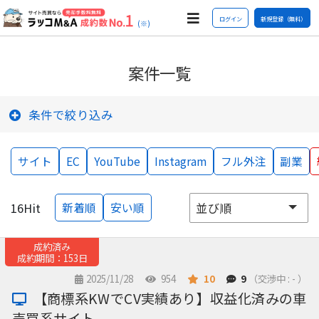
ログイン
新規登録（無料）
(※)
案件一覧
条件で絞り込み
サイト
EC
YouTube
Instagram
フル外注
副業
16
Hit
新着順
安い順
成約済み
成約期間：153日
2025/11/28
954
10
9
（交渉中 : - ）
【商標系KWでCV実績あり】収益化済みの車
売買系サイト