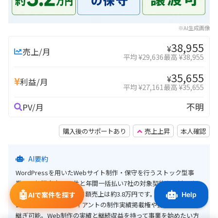
※AI生成画像
38,955
¥
売上/月
平均 ¥29,636
最高 ¥38,955
35,655
¥
利益/月
平均 ¥27,161
最高 ¥35,655
不明
PV/月
購入後のサポートあり
売上上昇
本人確認
AI要約
WordPressを用いたWebサイト制作・保守を行うストック型事
業。月額課金中の20件と年間一括払い7社の対象契約を承継でき、
🤖
年間一括分を含む実質月額売上は約3.8万円です。解約実績は過去
AIで案件を探す
2件のみで、対象クライアントの制作実績掲載権や提案資料も引き
継ぎ可能。Web制作の実績と継続収益を持って事業を始めたい方