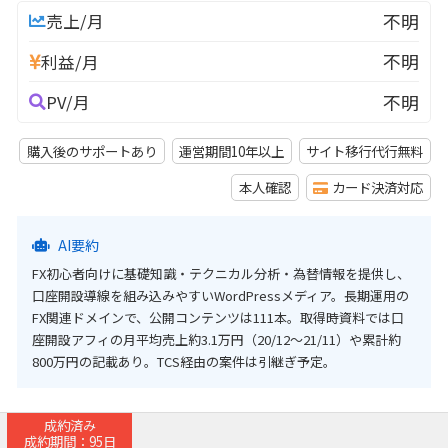
不明
売上/月
不明
利益/月
不明
PV/月
購入後のサポートあり
運営期間10年以上
サイト移行代行無料
本人確認
カード決済対応
AI要約
FX初心者向けに基礎知識・テクニカル分析・為替情報を提供し、
口座開設導線を組み込みやすいWordPressメディア。長期運用の
FX関連ドメインで、公開コンテンツは111本。取得時資料では口
座開設アフィの月平均売上約3.1万円（20/12〜21/11）や累計約
800万円の記載あり。TCS経由の案件は引継ぎ予定。
成約済み
成約期間：95日