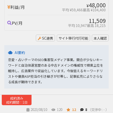
48,000
¥
利益/月
平均 ¥59,466
最高 ¥104,400
11,509
PV/月
平均 10,947
最高 18,215
SC連携
サイト移行代行可能
本人確認
AI要約
恋愛・占いテーマのSEO集客型メディア事業。競合が少ないキー
ワードと自治体運営歴のある中古ドメインの権威性で検索上位を
維持し、広告案件で収益化しています。今後狙えるキーワードリ
ストや優良ASP担当の引き継ぎが付帯し、記事拡充によりさらな
る成長が期待できます。
成約済み
成約期間：1日
2023/08/10
120
12
8
（交渉中 : - ）