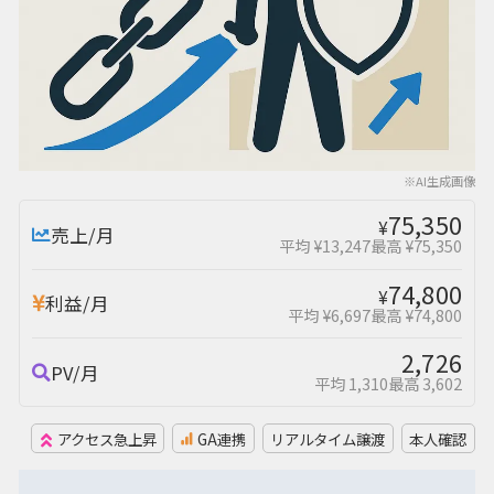
※AI生成画像
75,350
¥
売上/月
平均 ¥13,247
最高 ¥75,350
74,800
¥
利益/月
平均 ¥6,697
最高 ¥74,800
2,726
PV/月
平均 1,310
最高 3,602
アクセス急上昇
GA連携
リアルタイム譲渡
本人確認