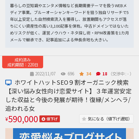
暮らしの豆知識やエンタメ情報など長期需要テーマを扱うWEBメ
ディア事業。ブルーオーシャンキーワードを狙う独自リサーチで5
年以上安定した自然検索流入を獲得し、放置期間もアクセスが落
ちにくい資産性の高い3,100記事を保有。中古ドメインではないた
めリスクが低く、運営ノウハウ・ネタ探し術・RPM改善策を1カ月
メールで継承でき、記事追加による伸長余地も大きい。
成約済み
成約期間：220日
2022/11/07
696
34
18
（交渉中 : - ）
ホワイトハットSEO９割オーガニック検索
【深い悩み女性向け恋愛サイト】３年運営安定
した収益と今後の発展が期待！復縁/メンヘラ/
追われる女
590,000
¥
気になる（値下げ通知）
値下げ