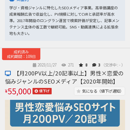
学び・資格ジャンルに特化したSEOメディア事業。高単価講座の
成果報酬広告で収益化し、PV規模に対してCVRと承認率が高水
準。2017年開設のロングラン運営で検索評価が安定し、記事メン
テナンス主体の省工数で継続可能。SNS・動画連携による拡張余
地も大きい。
成約済み
成約期間：109日
2023/11/27
271
8
3
（交渉中 : - ）
【月200PV以上/20記事以上】男性×恋愛の
悩みジャンルのSEOメディア【2020年開始】
55,000
¥
気になる（値下げ通知）
値下げ