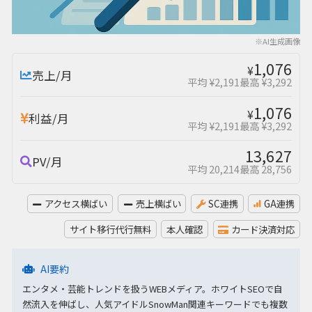
※AI生成画像
1,076
¥
売上/月
平均 ¥2,191
最高 ¥3,292
1,076
¥
利益/月
平均 ¥2,191
最高 ¥3,292
13,627
PV/月
平均 20,214
最高 28,756
アクセス横ばい
売上横ばい
SC連携
GA連携
サイト移行代行無料
本人確認
カード決済対応
AI要約
エンタメ・芸能トレンドを扱うWEBメディア。ホワイトSEOで自
然流入を伸ばし、人気アイドルSnowMan関連キーワードでも複数