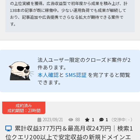
の上位実績を獲得。広告収益型で初年度から成果を積み上げ、計
138本の記事が既に稼働中。少ない運用負荷でも成果が継続して
おり、記事追加や広告提携でさらなる拡大が期待できる案件で
す。
法人ユーザー限定のクローズド案件が2
件あります。
本人確認
と
SMS認証
を完了すると閲覧
できます。
成約済み
成約期間：23時間
2023/09/21
88
1
1
（交渉中 : - ）
累計収益377万円＆最高月収24万円｜検索1
位クエリ200以上で安定収益の新規ドメインエ