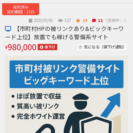
成約済み
成約期間：15日
2023/03/01
527
24
12
（交渉中 : - ）
【市町村HPの被リンクあり&ビックキーワ
ード上位】放置でも稼げる警備系サイト
980,000
¥
気になる（値下げ通知）
値下げ