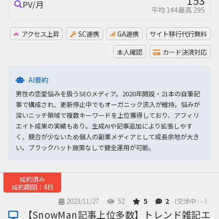
153
PV/月
平均 144
最高 295
アクセス上昇
SC連携
GA連携
サイト移行代行無料
本人確認
カード決済対応
AI要約
男性の恋愛悩みを扱うSEOメディア。2020年開設・21本の自筆記
事で構成され、更新停止中でもオーガニック流入が維持。悩みが
深いニッチ領域で複数キーワードを上位獲得しており、アフィリ
エイト成果の実績もあり。生成AIや記事追加により拡張しやす
く、競合が少ないため個人の副業メディアとして成長余地が大き
い。ブラックハット施策なしで健全運用が可能。
成約済み
成約期間：4日
2023/11/27
52
5
2
（交渉中 : - ）
【SnowMan記事上位多数】トレンド雑記エ