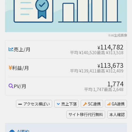
※AI生成画像
114,782
¥
売上/月
平均 ¥140,520
最高 ¥313,518
113,673
¥
利益/月
平均 ¥139,411
最高 ¥312,409
1,774
PV/月
平均 1,747
最高 2,648
アクセス横ばい
売上下落
SC連携
GA連携
サイト移行代行無料
本人確認
AI要約