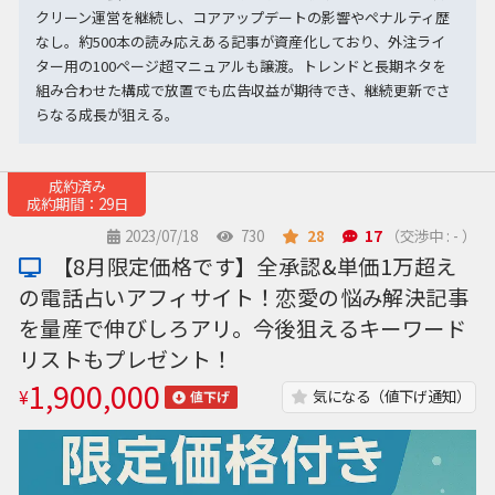
クリーン運営を継続し、コアアップデートの影響やペナルティ歴
なし。約500本の読み応えある記事が資産化しており、外注ライ
ター用の100ページ超マニュアルも譲渡。トレンドと長期ネタを
組み合わせた構成で放置でも広告収益が期待でき、継続更新でさ
らなる成長が狙える。
成約済み
成約期間：29日
2023/07/18
730
28
17
（交渉中 : - ）
【8月限定価格です】全承認&単価1万超え
の電話占いアフィサイト！恋愛の悩み解決記事
を量産で伸びしろアリ。今後狙えるキーワード
リストもプレゼント！
1,900,000
¥
気になる（値下げ通知）
値下げ