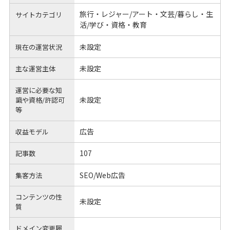
旅行・レジャー/アート・文芸/暮らし・生
サイトカテゴリ
活/学び・資格・教育
未設定
現在の運営状況
未設定
主な運営主体
運営に必要な知
未設定
識や
資格/許認可
等
広告
収益モデル
107
記事数
SEO/Web広告
集客方法
コンテンツの性
未設定
質
ドメイン変更履