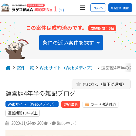
ログイン
新規登録（無料）
(※)
この案件は成約済みです。
成約期間：5日
条件の近い案件を探す
案件一覧
Webサイト（Webメディア）
運営歴4年半の雑
気になる（値下げ通知）
運営歴4年半の雑記ブログ
Webサイト （Webメディア）
カード決済対応
成約済み
運営期間10年以上
2020/11/24
260
-
8
（交渉中 : - ）