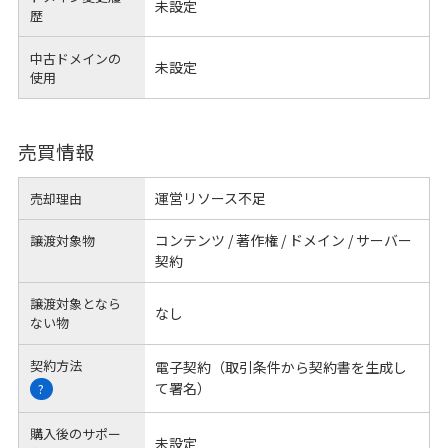
未設定
歴
中古ドメインの
未設定
使用
売買情報
運営リソース不足
売却理由
コンテンツ / 著作権 / ドメイン / サーバー
譲渡対象物
契約
譲渡対象となら
なし
ない物
契約方法
電子契約（取引条件から契約書を生成し
て署名）
?
購入後のサポー
未設定