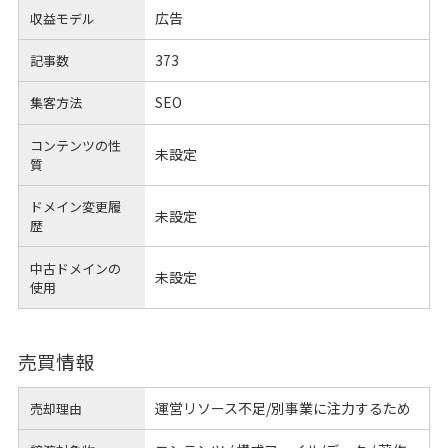
広告
収益モデル
373
記事数
SEO
集客方法
コンテンツの性
未設定
質
ドメイン変更履
未設定
歴
中古ドメインの
未設定
使用
売買情報
運営リソース不足/別事業に注力するため
売却理由