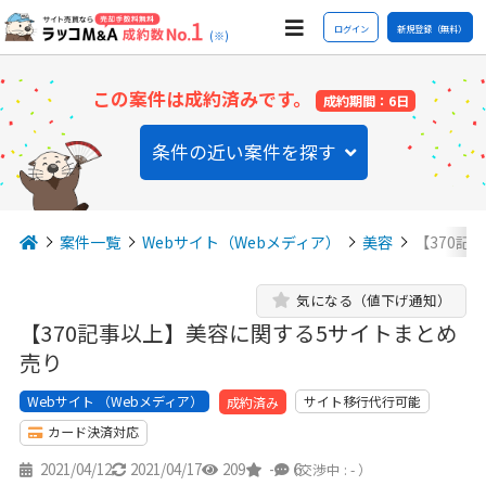
ログイン
新規登録（無料）
(※)
この案件は成約済みです。
成約期間：6日
条件の近い案件を探す
案件一覧
Webサイト（Webメディア）
美容
【370記
気になる（値下げ通知）
【370記事以上】美容に関する5サイトまとめ
売り
Webサイト （Webメディア）
サイト移行代行可能
成約済み
カード決済対応
2021/04/12
2021/04/17
209
-
6
（交渉中 : - ）