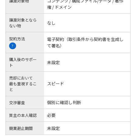
コンテンツ / 構成ファイル/データ / 著作
譲渡対象物
権 / ドメイン
譲渡対象となら
なし
ない物
契約方法
電子契約（取引条件から契約書を生成し
て署名）
?
購入後のサポー
未設定
ト
売却において
スピード
最も重視するこ
と
個別に確認し判断
交渉審査
必要
買主の本人確認
未設定
競業避止期間