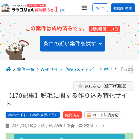
ログイン
新規登録（無料）
(※)
この案件は成約済みです。
成約期間：13日
条件の近い案件を探す
案件一覧
Webサイト（Webメディア）
脱毛
【170記
気になる（値下げ通知）
【170記事】脱毛に関する作り込み特化サイ
ト
Webサイト （Webメディア）
カード決済対応
成約済み
2021/03/16
2021/03/22
178
-
8
（交渉中 : - ）