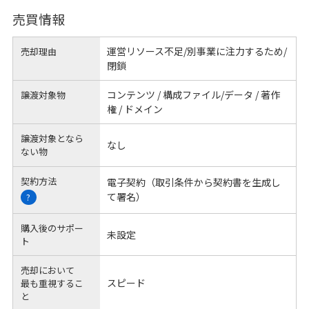
売買情報
運営リソース不足/別事業に注力するため/
売却理由
閉鎖
コンテンツ / 構成ファイル/データ / 著作
譲渡対象物
権 / ドメイン
譲渡対象となら
なし
ない物
契約方法
電子契約（取引条件から契約書を生成し
て署名）
?
購入後のサポー
未設定
ト
売却において
スピード
最も重視するこ
と