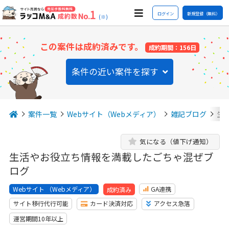
ログイン
新規登録（無料）
(※)
この案件は成約済みです。
成約期間：156日
条件の近い案件を探す
案件一覧
Webサイト（Webメディア）
雑記ブログ
生
気になる（値下げ通知）
生活やお役立ち情報を満載したごちゃ混ぜブ
ログ
Webサイト （Webメディア）
GA連携
成約済み
サイト移行代行可能
カード決済対応
アクセス急落
運営期間10年以上