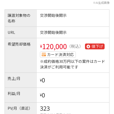
※AI生成画像
譲渡対象物の
交渉開始後開示
名称
URL
交渉開始後開示
希望売却価格
120,000
¥
（税込）
値下げ
カード決済対応
※成約価格30万円以下の案件はカード
決済がご利用可能です
売上/月
0
¥
利益/月
0
¥
323
PV/月（直近）