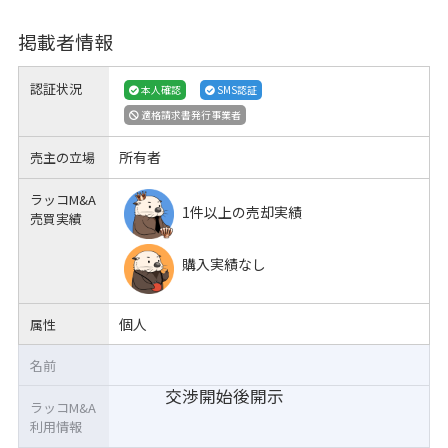
掲載者情報
認証状況
本人確認
SMS認証
適格請求書発行事業者
所有者
売主の立場
ラッコM&A
1件以上の売却実績
売買実績
購入実績なし
個人
属性
名前
交渉開始後開示
ラッコM&A
利用情報