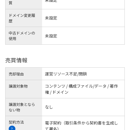
質
ドメイン変更履
未設定
歴
中古ドメインの
未設定
使用
売買情報
運営リソース不足/閉鎖
売却理由
コンテンツ / 構成ファイル/データ / 著作
譲渡対象物
権 / ドメイン
譲渡対象となら
なし
ない物
契約方法
電子契約（取引条件から契約書を生成し
て署名）
?