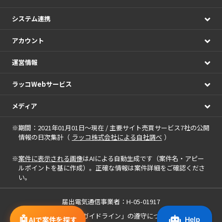
システム連携
アカウント
運営情報
ラッコWebサービス
メディア
※期間：2021年01月01日～現在 / 主要サイト売買サービス7社の公開
情報の日次集計（
ラッコ株式会社による自社調べ
）
※
案件に表示される画像
はAIによる自動生成です（案件名・アピー
ルポイントを基に作成）。正確な情報は案件詳細をご確認くださ
い。
届出電気通信事業者：H-05-01917
「中小M&Aガイドライン」の遵守について
🤖
AIで案件を探す