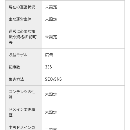
未設定
現在の運営状況
未設定
主な運営主体
運営に必要な知
未設定
識や
資格/許認可
等
広告
収益モデル
335
記事数
SEO/SNS
集客方法
コンテンツの性
未設定
質
ドメイン変更履
未設定
歴
中古ドメインの
未設定