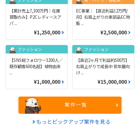
【累計売上7,300万円｜在庫
EC事業：【直近利益12万円/
買取のみ】P2Cレディースア
月】右肩上がりの車部品EC物
パ
...
販
...
¥1,250,000
¥2,500,000
ファッション
ファッション
【SNS総フォロワー3200人／
【直近2ヶ月で利益約500万】
既存顧客600名超】植物由来
右肩上がりで成長中 若年層向
...
け
...
¥1,000,000
¥15,000,000
案件一覧
もっとピックアップ案件を見る