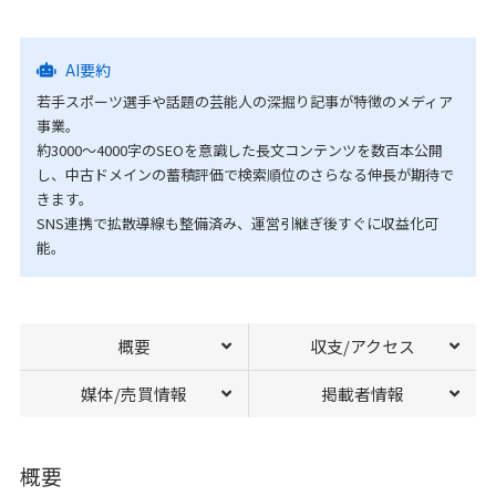
AI要約
若手スポーツ選手や話題の芸能人の深掘り記事が特徴のメディア
事業。
約3000〜4000字のSEOを意識した長文コンテンツを数百本公開
し、中古ドメインの蓄積評価で検索順位のさらなる伸長が期待で
きます。
SNS連携で拡散導線も整備済み、運営引継ぎ後すぐに収益化可
能。
概要
収支/アクセス
媒体/売買情報
掲載者情報
概要