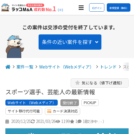
ログイン
新規登録（無料）
(※)
この案件は交渉の受付を終了しています。
条件の近い案件を探す
案件一覧
Webサイト（Webメディア）
トレンド
スポ
気になる（値下げ通知）
スポーツ選手、芸能人の最新情報
Webサイト （Webメディア）
PICKUP
受付終了
サイト移行代行可能
カード決済対応
2020/12/25
2021/03/26
1199
1
18
（交渉中 : - ）