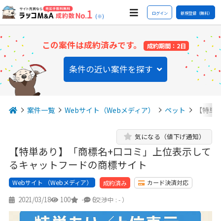
ログイン
新規登録（無料）
(※)
この案件は成約済みです。
成約期間：2日
条件の近い案件を探す
案件一覧
Webサイト（Webメディア）
ペット
【特単
気になる（値下げ通知）
【特単あり】「商標名+口コミ」上位表示して
るキャットフードの商標サイト
Webサイト （Webメディア）
カード決済対応
成約済み
2021/03/18
100
-
6
（交渉中 : - ）