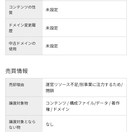
コンテンツの性
未設定
質
ドメイン変更履
未設定
歴
中古ドメインの
未設定
使用
売買情報
運営リソース不足/別事業に注力するため/
売却理由
閉鎖
コンテンツ / 構成ファイル/データ / 著作
譲渡対象物
権 / ドメイン
譲渡対象となら
なし
ない物