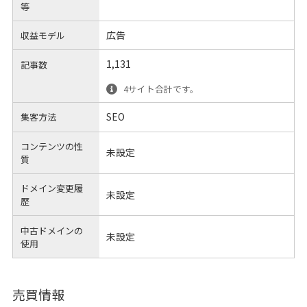
等
広告
収益モデル
1,131
記事数
4サイト合計です。
SEO
集客方法
コンテンツの性
未設定
質
ドメイン変更履
未設定
歴
中古ドメインの
未設定
使用
売買情報