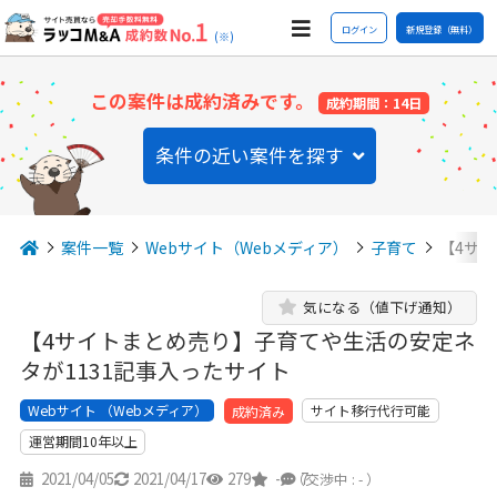
ログイン
新規登録（無料）
(※)
この案件は成約済みです。
成約期間：14日
条件の近い案件を探す
案件一覧
Webサイト（Webメディア）
子育て
【4サ
気になる（値下げ通知）
【4サイトまとめ売り】子育てや生活の安定ネ
タが1131記事入ったサイト
Webサイト （Webメディア）
サイト移行代行可能
成約済み
運営期間10年以上
2021/04/05
2021/04/17
279
-
7
（交渉中 : - ）