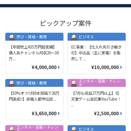
ピックアップ案件
学び・資格・教育
ビジネス
【年間売上435万円超実績】
EC事業：【仕入れ先引き継ぎ
偉人系チャンネル月収20～30
可】中古品（主に家電）を販
万
...
売して
...
¥4,000,000
¥10,000,000
エンタメ・芸能・トレン
学び・資格・教育
ド
【50%オフ‼️月8本投稿で26万
【7月も収益27万円以上】任
円達成‼️】非属人都市伝説
...
天堂ゲーム反応集YouTube！
...
¥3,650,000
¥2,500,000
エンタメ・芸能・トレン
ビジネス
ド