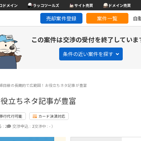
コドメイン
ラッコツールズ
サイト売買
ドメイン売買
売却案件登録
案件一覧
自
この案件は交渉の受付を終了していま
条件の近い案件を探す
婦目線の長期的で広範囲！お役立ちネタ記事が豊富
お役立ちネタ記事が豊富
移行代行可能
カード決済対応
 :
2
交渉申込 :
2
（交渉中 : - ）