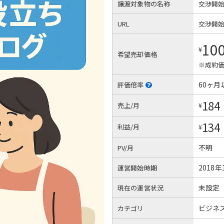
譲渡対象物の名称
交渉開
URL
交渉開
10
¥
希望売却価格
※成約価
60ヶ月
評価倍率
184
売上/月
¥
134
利益/月
¥
不明
PV/月
2018年
運営開始時期
未設定
現在の運営状況
ビジネ
カテゴリ