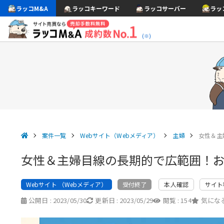
ラッコM&A
ラッコキーワード
ラッコサーバー
ラッ
(※)
案件一覧
Webサイト（Webメディア）
主婦
女性＆主
女性＆主婦目線の長期的で広範囲！
Webサイト （Webメディア）
本人確認
サイト
受付終了
公開日 :
2023/05/30
更新日 :
2023/05/29
閲覧 :
154
気になる