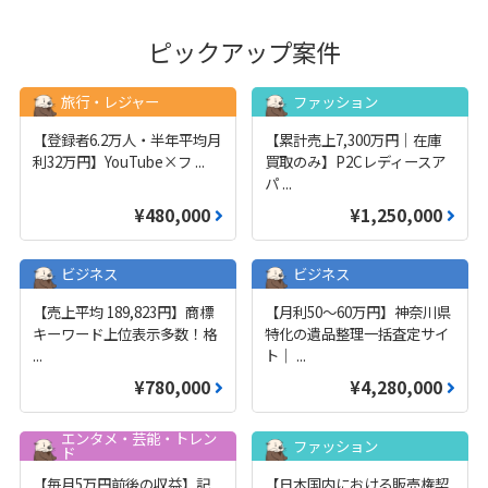
ピックアップ案件
旅行・レジャー
ファッション
【登録者6.2万人・半年平均月
【累計売上7,300万円｜在庫
利32万円】YouTube×フ
...
買取のみ】P2Cレディースア
パ
...
¥480,000
¥1,250,000
ビジネス
ビジネス
【売上平均 189,823円】商標
【月利50〜60万円】神奈川県
キーワード上位表示多数！格
特化の遺品整理一括査定サイ
...
ト｜
...
¥780,000
¥4,280,000
エンタメ・芸能・トレン
ファッション
ド
【毎月5万円前後の収益】記
【日本国内における販売権契