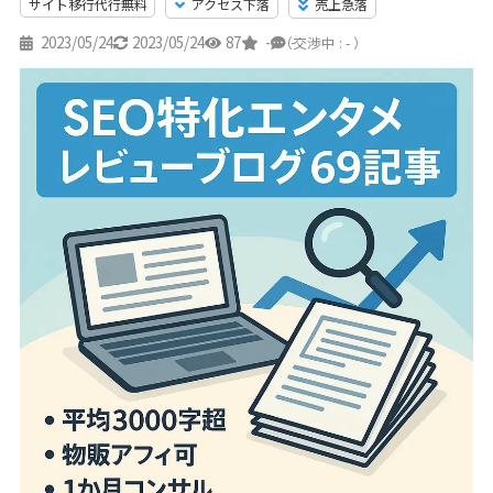
サイト移行代行無料
アクセス下落
売上急落
2023/05/24
2023/05/24
87
-
-
（交渉中 : - ）