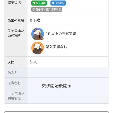
認証状況
本人確認
SMS認証
適格請求書発行事業者
所有者
売主の立場
ラッコM&A
1件以上の売却実績
売買実績
購入実績なし
法人
属性
法人名
担当者名
交渉開始後開示
ラッコM&A
利用情報