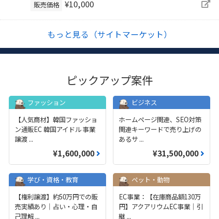
¥10,000
販売価格
もっと見る（サイトマーケット）
ピックアップ案件
ファッション
ビジネス
【人気商材】韓国ファッショ
ホームページ関連、SEO対策
ン通販EC 韓国アイドル 事業
関連キーワードで売り上げの
譲渡
...
あるサ
...
¥1,600,000
¥31,500,000
学び・資格・教育
ペット・動物
【権利譲渡】約50万円での販
EC事業：【在庫商品額130万
売実績あり｜占い・心理・自
円】アクアリウムEC事業｜引
己理解
...
継
...