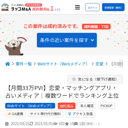
ログイン
新規登録（無料）
(※)
この案件は成約済みです。
成約期間：77日
条件の近い案件を探す
案件一覧
Webサイト（Webメディア）
恋愛
【月間33
気になる（値下げ通知）
【月間33万PV!】恋愛・マッチングアプリ・
占いメディア｜複数ワードでランキング上位
Webサイト （Webメディア）
本人確認
PICKUP
成約済み
GA連携
サイト移行代行無料
アクセス急落
2023/04/21
2023/05/01
583
18
13
（交渉中 : - ）