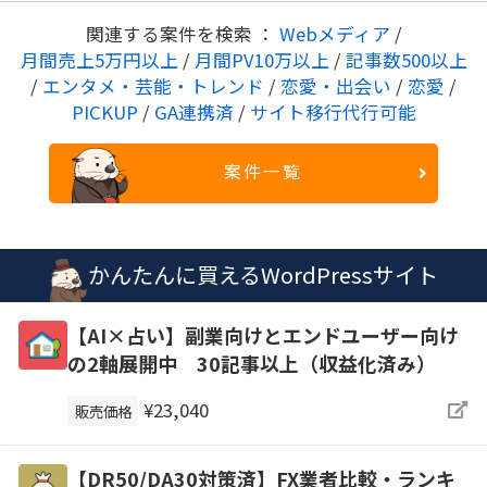
関連する案件を検索 ：
Webメディア
/
月間売上5万円以上
/
月間PV10万以上
/
記事数500以上
/
エンタメ・芸能・トレンド
/
恋愛・出会い
/
恋愛
/
PICKUP
/
GA連携済
/
サイト移行代行可能
案件一覧
かんたんに買えるWordPressサイト
【AI×占い】副業向けとエンドユーザー向け
の2軸展開中 30記事以上（収益化済み）
¥23,040
販売価格
【DR50/DA30対策済】FX業者比較・ランキ