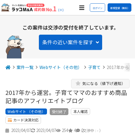
ログイン
新規登録（無料）
(※)
この案件は交渉の受付を終了しています。
条件の近い案件を探す
案件一覧
Webサイト（その他）
子育て
2017年から
気になる（値下げ通知）
2017年から運営。子育てママのおすすめ商品
記事のアフィリエイトブログ
Webサイト （その他）
本人確認
受付終了
カード決済対応
2023/04/07
2023/04/07
254
4
2
（交渉中 : - ）