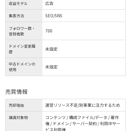
広告
収益モデル
SEO/SNS
集客方法
フォロワー数・
700
登録者数
ドメイン変更履
未設定
歴
中古ドメインの
未設定
使用
売買情報
運営リソース不足/別事業に注力するため
売却理由
コンテンツ / 構成ファイル/データ / 著作
譲渡対象物
権 / ドメイン / サーバー契約 / 利用中サー
ビス利用権