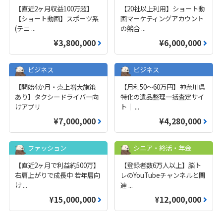
【直近2ヶ月収益100万超】
【20社以上利用】ショート動
【ショート動画】スポーツ系
画マーケティングアカウント
(テニ
...
の競合
...
¥3,800,000
¥6,000,000
ビジネス
ビジネス
【開始4か月・売上増大施策
【月利50〜60万円】神奈川県
あり】タクシードライバー向
特化の遺品整理一括査定サイ
けアプリ
ト｜
...
¥7,000,000
¥4,280,000
ファッション
シニア・終活・年金
【直近2ヶ月で利益約500万】
【登録者数6万人以上】脳ト
右肩上がりで成長中 若年層向
レのYouTubeチャンネルと関
け
...
連
...
¥15,000,000
¥12,000,000