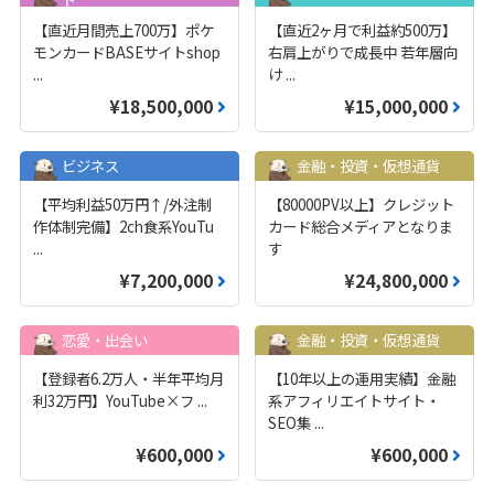
【直近月間売上700万】ポケ
【直近2ヶ月で利益約500万】
モンカードBASEサイトshop
右肩上がりで成長中 若年層向
...
け
...
¥18,500,000
¥15,000,000
ビジネス
金融・投資・仮想通貨
【平均利益50万円↑/外注制
【80000PV以上】クレジット
作体制完備】2ch食系YouTu
カード総合メディアとなりま
...
す
¥7,200,000
¥24,800,000
恋愛・出会い
金融・投資・仮想通貨
【登録者6.2万人・半年平均月
【10年以上の運用実績】金融
利32万円】YouTube×フ
...
系アフィリエイトサイト・
SEO集
...
¥600,000
¥600,000