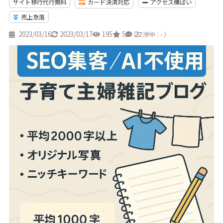
サイト移行代行無料
カード決済対応
アクセス横ばい
売上急落
2023/03/16
2023/03/17
195
5
2
（交渉中 : - ）