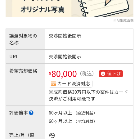
※AI生成画像
譲渡対象物の
交渉開始後開示
名称
URL
交渉開始後開示
希望売却価格
80,000
¥
（税込）
値下げ
カード決済対応
※成約価格30万円以下の案件はカード
決済がご利用可能です
評価倍率
60ヶ月以上
（直近利益）
60ヶ月以上
（平均利益）
9
売上/月（直
¥