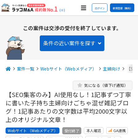
ログイン
新規登録（無料）
(※)
この案件は交渉の受付を終了しています。
条件の近い案件を探す
案件一覧
Webサイト（Webメディア）
主婦向け
【S
気になる（値下げ通知）
【SEO集客のみ】AI使用なし！1記事ずつ丁寧
に書いた子持ち主婦向けごちゃ混ぜ雑記ブロ
グ！1記事あたりの文字数は平均2000文字以
上のオリジナル文章！
Webサイト （Webメディア）
本人確認
GA連携
受付終了