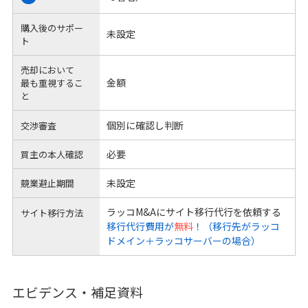
購入後のサポー
未設定
ト
売却において
金額
最も重視するこ
と
個別に確認し判断
交渉審査
必要
買主の本人確認
未設定
競業避止期間
ラッコM&Aにサイト移行代行を依頼する
サイト移行方法
移行代行費用が
無料
！（移行先がラッコ
ドメイン＋ラッコサーバーの場合）
エビデンス・補足資料