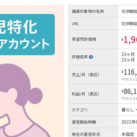
譲渡対象物の名称
交渉開
URL
交渉開
1,9
希望売却価格
¥
23ヶ月
評価倍率
23ヶ月
116
¥
売上/月（直近）
平均 ¥ 11
86,
¥
利益/月（直近）
平均 ¥ 83
暮らし
カテゴリ
2022年
運営開始時期
未設定
現在の運営状況