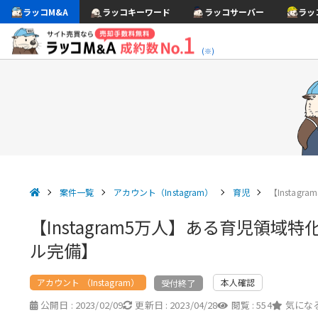
ラッコM&A
ラッコキーワード
ラッコサーバー
ラッ
(※)
案件一覧
アカウント（Instagram）
育児
【Insta
【Instagram5万人】ある育児領
ル完備】
アカウント （Instagram）
本人確認
受付終了
公開日 :
2023/02/09
更新日 :
2023/04/28
閲覧 :
554
気になる