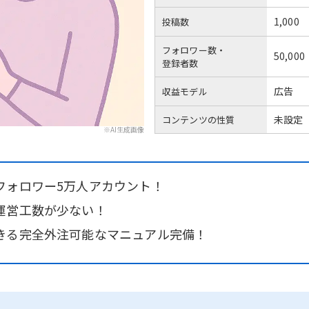
1,000
投稿数
フォロワー数・
50,000
登録者数
広告
収益モデル
未設定
コンテンツの性質
※AI生成画像
フォロワー5万人アカウント！
運営工数が少ない！
きる完全外注可能なマニュアル完備！