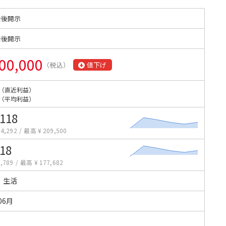
始後開示
始後開示
00,000
（税込）
値下げ
（直近利益）
（平均利益）
,118
4,292
/
最高 ¥ 209,500
118
,789
/
最高 ¥ 177,682
・生活
06月