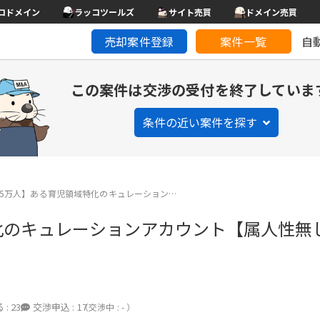
コドメイン
ラッコツールズ
サイト売買
ドメイン売買
売却案件登録
案件一覧
自
この案件は交渉の受付を終了していま
条件の近い案件を探す
gram5万人】ある育児領域特化のキュレーション…
域特化のキュレーションアカウント【属人性
 :
23
交渉申込 :
17
（交渉中 : - ）