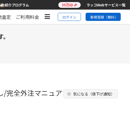
紹介プログラム
35万ID 🎉
ラッコWebサービス一覧
動査定
ご利用料金
ログイン
新規登録（無料）
す。
無し/完全外注マニュア
気になる（値下げ通知）