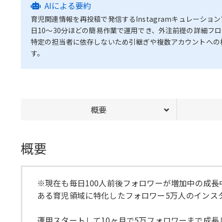
AIによる要約
育児関連情報を再投稿で発信するInstagramキュレーショ
日10～30分ほどの簡易作業で運用でき、外注前提の詳細フ
特定の担当者に依存しないため引継ぎや複数アカウントへの
す。
概要
概要
※現在も毎日100人前後フォロワーが増加中の成
ある育児領域に特化したフォロワー5万人のインス
運用スタートして10ヶ月で5万フォロワーまで成