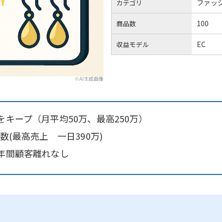
ファッ
カテゴリ
100
商品数
EC
収益モデル
※AI生成画像
をキープ（月平均50万、最高250万）
数(最高売上 一日390万)
年間顧客離れなし