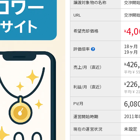
譲渡対象物の名称
交渉開
URL
交渉開
4,0
希望売却価格
¥
18ヶ月
評価倍率
19ヶ月
426
¥
売上/月（直近）
平均 ¥ 55
226
¥
利益/月（直近）
平均 ¥ 21
6,08
PV/月
2011年
運営開始時期
未設定
現在の運営状況