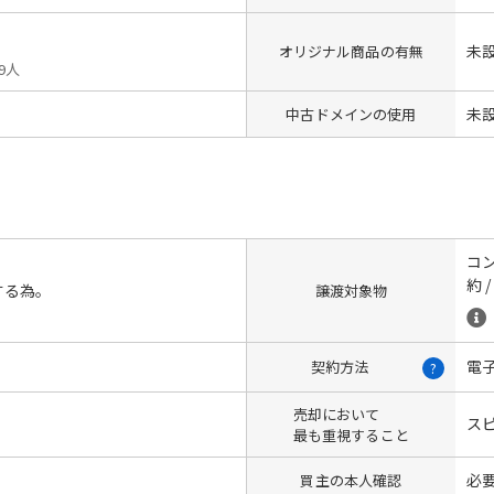
未
オリジナル商品の有無
9人
未
中古ドメインの使用
コン
約 
する為。
譲渡対象物
電
契約方法
?
売却において
ス
最も重視すること
必
買主の本人確認