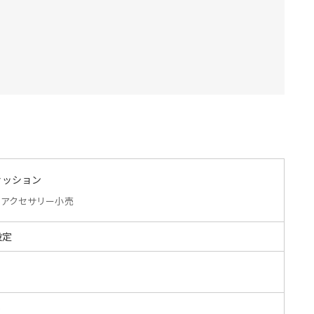
ァッション
アクセサリー小売
設定
S