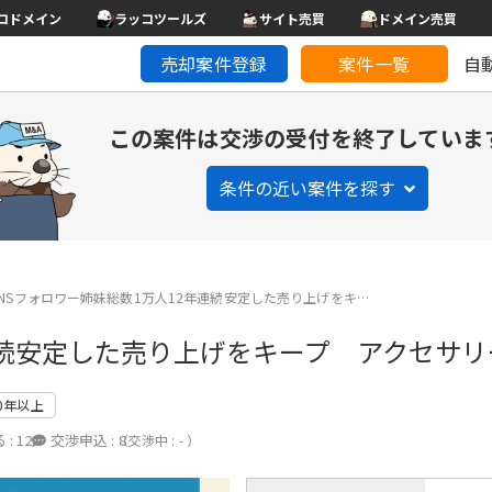
コドメイン
ラッコツールズ
サイト売買
ドメイン売買
売却案件登録
案件一覧
自
この案件は交渉の受付を終了していま
条件の近い案件を探す
SNSフォロワー姉妹総数1万人12年連続安定した売り上げをキ…
連続安定した売り上げをキープ アクセサリ
0年以上
 :
12
交渉申込 :
8
（交渉中 : - ）