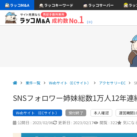
ラッコM&A
ラッコキーワード
ラッコサーバー
ラッ
(※)
案件一覧
Webサイト（ECサイト）
アクセサリーEC
SNSフォロワー姉妹総数1万人12年
Webサイト （ECサイト）
本人確認
運営期間1
受付終了
公開日 :
2023/02/06
更新日 :
2023/02/17
閲覧 :
322
気になる