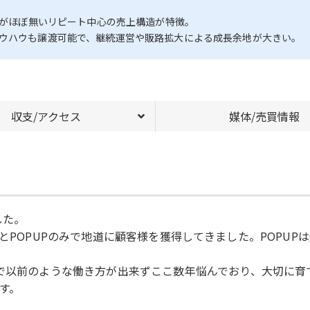
流動がほぼ無いリピート中心の売上構造が特徴。
ノウハウも譲渡可能で、継続運営や販路拡大による成長余地が大きい。
収支/アクセス
媒体/売買情報
した。
し、口コミとPOPUPのみで地道に顧客様を獲得してきました。PO
どで以前のような働き方が出来ずここ数年悩んでおり、大切に
す。