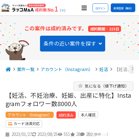
ログイン
新規登録（無料）
(※)
この案件は成約済みです。
成約期間：215日
条件の近い案件を探す
案件一覧
アカウント（Instagram）
妊活
【妊活、不妊
気になる（値下げ通知）
【妊活、不妊治療、妊娠、出産に特化】Insta
gramフォロワー数8000人
アカウント （Instagram）
本人確認
成約済み
カード決済対応
2023/01/27
2023/08/25
551
28
25
（交渉中 : - ）