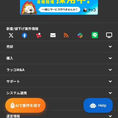
新着/値下げ案件情報
売却
購入
ラッコM&A
サポート
システム連携
🤖
アカウント
AIで案件を探す
運営情報