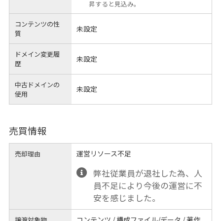
昇すると見込み。
コンテンツの性
未設定
質
ドメイン変更履
未設定
歴
中古ドメインの
未設定
使用
売買情報
運営リソース不足
売却理由
弊社従業員が退社した為、人
員不足により今後の運営に不
安を感じました。
コンテンツ / 構成ファイル/データ / 著作
譲渡対象物