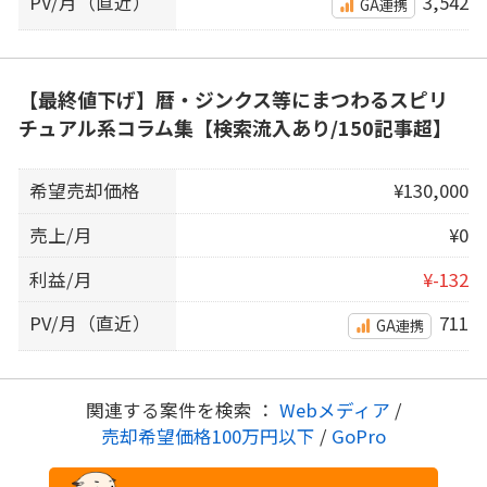
PV/月（直近）
3,542
GA連携
【最終値下げ】暦・ジンクス等にまつわるスピリ
チュアル系コラム集【検索流入あり/150記事超】
希望売却価格
¥130,000
売上/月
¥0
利益/月
¥-132
PV/月（直近）
711
GA連携
関連する案件を検索 ：
Webメディア
/
売却希望価格100万円以下
/
GoPro