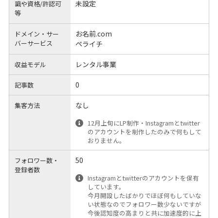
未設定
識や
資格/許認可
等
お名前.com
ドメイン・サー
バーサービス
ペライチ
レンタル事業
収益モデル
0
記事数
なし
集客方法
12月上旬にLP制作・Instagramとtwitter
のアカウントを制作したのみで何もして
おりません。
50
フォロワー数・
登録者数
Instagramとtwitterのアカウントを保有
しています。
今月開設したばかりでほぼ何もしていな
い状態なのでフォロワー数少ないですが
今後認知度の高まりと共に加速度的に上