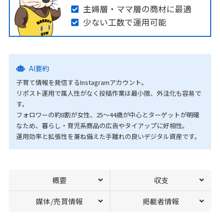
主婦層・ママ層の商材に最適
少ない工数で運用可能
AI要約
子育て情報を発信するInstagramアカウント。
リポスト運用で属人性がなく投稿作業は最小限、外注化も容易で
す。
フォロワーの約8割が女性、25〜44歳が中心とターゲットが明確
なため、暮らし・育児系商品の広告やタイアップに好相性。
運用効率と拡張性を兼ね備えた手離れの良いデジタル資産です。
概要
収支
媒体/売買情報
掲載者情報