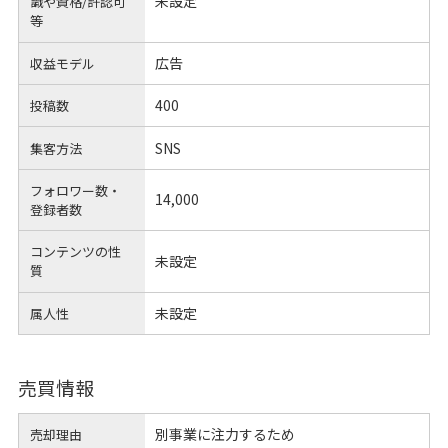
未設定
識や
資格/許認可
等
広告
収益モデル
400
投稿数
SNS
集客方法
フォロワー数・
14,000
登録者数
コンテンツの性
未設定
質
未設定
属人性
売買情報
別事業に注力するため
売却理由