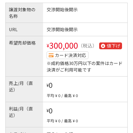
譲渡対象物の
交渉開始後開示
名称
URL
交渉開始後開示
希望売却価格
300,000
¥
（税込）
値下げ
カード決済対応
※成約価格30万円以下の案件はカード
決済がご利用可能です
売上/月（直
0
¥
近）
平均 ¥ 0
/
最高 ¥ 0
利益/月（直
0
¥
近）
平均 ¥ 0
/
最高 ¥ 0