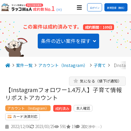
ログイン
新規登録（無料）
(※)
この案件は成約済みです。
成約期間：109日
条件の近い案件を探す
案件一覧
アカウント（Instagram）
子育て
【Inst
気になる（値下げ通知）
【Instagramフォロワー1.4万人】子育て情報
リポストアカウント
アカウント （Instagram）
本人確認
成約済み
カード決済対応
2022/12/06
2023/03/25
591
19
20
（交渉中 : - ）