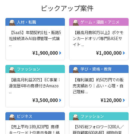
ピックアップ案件
人材・転職
ゲーム・漫画・アニメ
【SaaS】年間契約1社・販路5
【最高月商80万以上】ポケモ
社接続済みAI目標管理一式譲
ンカードオリパ専門BASEサ
...
イト
...
¥1,900,000
¥1,000,000
ファッション
学び・資格・教育
【最高月利益20万】EC事業：
【権利譲渡】約50万円での販
運営歴4年の商標付きAmazo
売実績あり｜占い・心理・自
...
己理解
...
¥3,500,000
¥120,000
ビジネス
ファッション
【売上平均 189,823円】商標
【SNS総フォロワー3200人／
キーワード上位表示多数！格
既存顧客600名超】植物由来