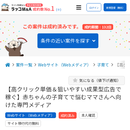
ログイン
新規登録（無料）
(※)
この案件は成約済みです。
成約期間：132日
条件の近い案件を探す
案件一覧
Webサイト（Webメディア）
子育て
【高ク
気になる（値下げ通知）
【高クリック単価＆狙いやすい成果型広告で
稼ぐ】赤ちゃんの子育てで悩むママさんへ向
けた専門メディア
Webサイト （Webメディア）
本人確認
成約済み
サイト移行代行無料