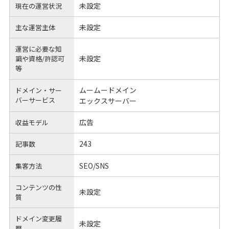
未設定
現在の運営状況
未設定
主な運営主体
運営に必要な知
未設定
識や
資格/許認可
等
ムームードメイン
ドメイン・サー
バーサービス
エックスサーバー
広告
収益モデル
243
記事数
SEO/SNS
集客方法
コンテンツの性
未設定
質
ドメイン変更履
未設定
歴