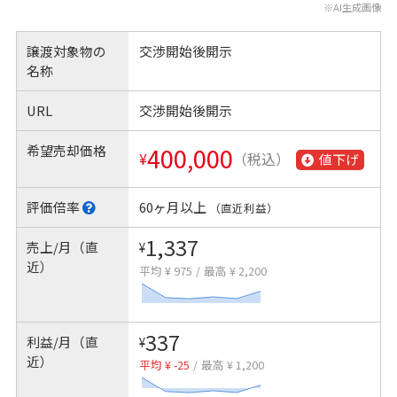
※AI生成画像
譲渡対象物の
交渉開始後開示
名称
URL
交渉開始後開示
希望売却価格
400,000
¥
（税込）
値下げ
評価倍率
60ヶ月以上
（直近利益）
1,337
売上/月（直
¥
近）
平均 ¥ 975
/
最高 ¥ 2,200
337
利益/月（直
¥
近）
平均 ¥ -25
/
最高 ¥ 1,200