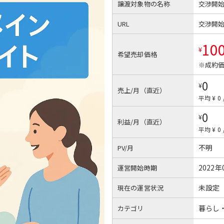
譲渡対象物の名称
交渉開
URL
交渉開
10
¥
希望売却価格
※成約価
0
¥
売上/月（直近）
平均 ¥ 0
0
¥
利益/月（直近）
平均 ¥ 0
不明
PV/月
2022年
運営開始時期
未設定
現在の運営状況
暮らし
カテゴリ