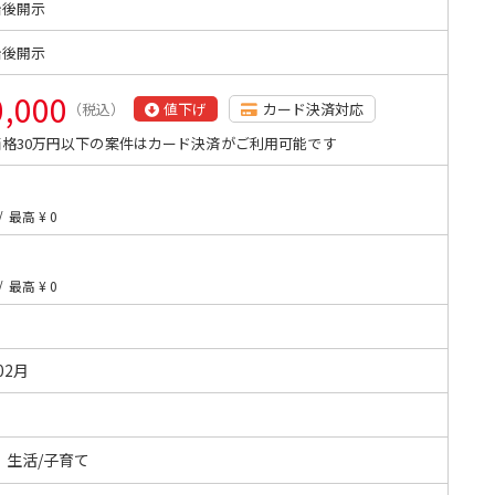
始後開示
始後開示
0,000
（税込）
値下げ
カード決済対応
格30万円以下の案件はカード決済がご利用可能です
/
最高 ¥ 0
/
最高 ¥ 0
02月
・生活/子育て