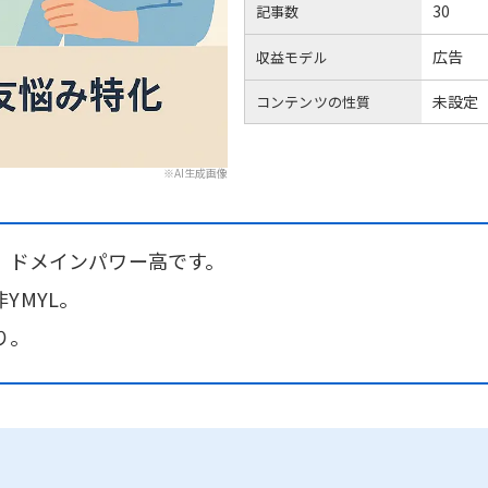
30
記事数
広告
収益モデル
未設定
コンテンツの性質
※AI生成画像
、ドメインパワー高です。
YMYL。
り。