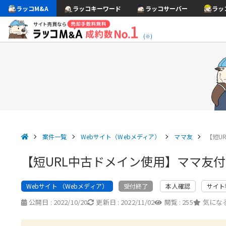
ラッコM&A
ラッコキーワード
ラッコサーバー
ラッ
(※)
案件一覧
Webサイト（Webメディア）
ママ友
【短U
【短URL中古ドメイン使用】ママ友
Webサイト （Webメディア）
本人確認
サイト
受付終了
公開日 :
2022/10/20
更新日 :
2022/11/02
閲覧 :
255
気になる