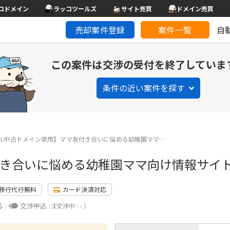
コドメイン
ラッコツールズ
サイト売買
ドメイン売買
売却案件登録
案件一覧
自
この案件は交渉の受付を終了していま
条件の近い案件を探す
RL中古ドメイン使用】ママ友付き合いに悩める幼稚園ママ…
付き合いに悩める幼稚園ママ向け情報サイ
移行代行無料
カード決済対応
 :
4
交渉申込 :
3
（交渉中 : - ）