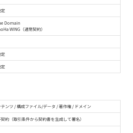
設定
ue Domain
noHa WING（通常契約）
設定
設定
テンツ / 構成ファイル/データ / 著作権 / ドメイン
子契約（取引条件から契約書を生成して署名）