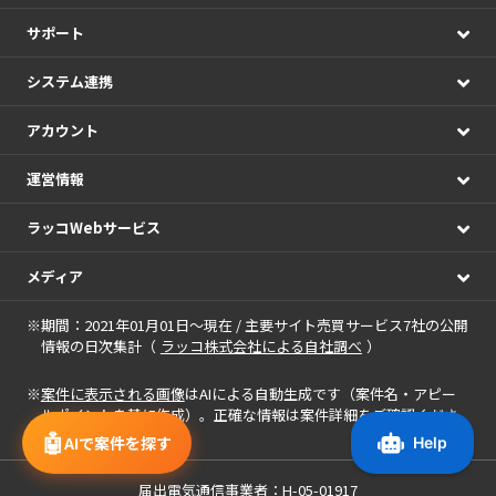
サポート
システム連携
アカウント
運営情報
ラッコWebサービス
メディア
※期間：2021年01月01日～現在 / 主要サイト売買サービス7社の公開
情報の日次集計（
ラッコ株式会社による自社調べ
）
※
案件に表示される画像
はAIによる自動生成です（案件名・アピー
ルポイントを基に作成）。正確な情報は案件詳細をご確認くださ
い。
🤖
AIで案件を探す
届出電気通信事業者：H-05-01917