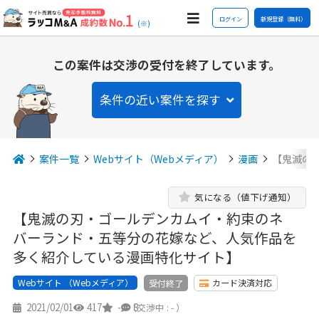
ログイン
新規登録（無料）
(※)
この案件は交渉の受付を終了しています。
条件の近い案件を探す
案件一覧
Webサイト（Webメディア）
漫画
【鬼滅の
気になる（値下げ通知）
【鬼滅の刃・ゴールデンカムイ・約束のネ
バーランド・五等分の花嫁など、人気作品を
多く紹介している漫画特化サイト】
Webサイト （Webメディア）
カード決済対応
受付終了
2021/02/01
417
-
8
（交渉中 : - ）