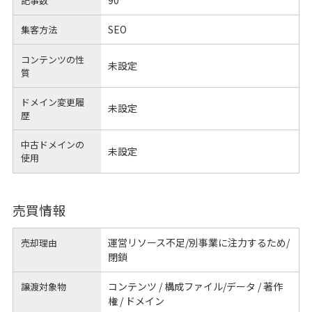
記事数
SEO
集客方法
コンテンツの性
未設定
質
ドメイン変更履
未設定
歴
中古ドメインの
未設定
使用
売買情報
運営リソース不足/別事業に注力するため/
売却理由
閉鎖
コンテンツ / 構成ファイル/データ / 著作
譲渡対象物
権 / ドメイン