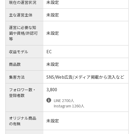
未設定
現在の運営状況
未設定
主な運営主体
運営に必要な知
未設定
識や
資格/許認可
等
EC
収益モデル
未設定
商品数
SNS/Web広告/メディア掲載から流入など
集客方法
3,800
フォロワー数・
登録者数
LINE 2700人
Instagram 1260人
オリジナル商品
未設定
の有無