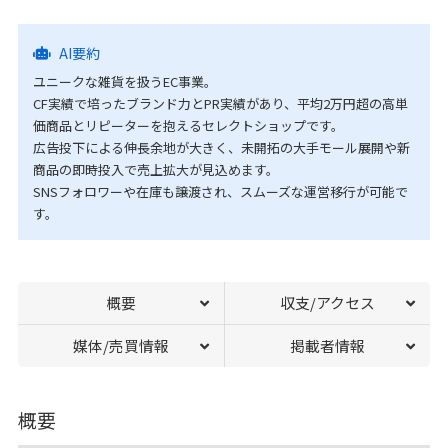
AI要約
ユニークな雑貨を扱うEC事業。
CF実績で培ったブランド力とPR実績があり、平均2万円超の高単
価商品とリピーターを抱えるセレクトショップです。
広告投下による伸長余地が大きく、未開拓の大手モール展開や新
商品の即時投入で売上拡大が見込めます。
SNSフォロワーや在庫も譲渡され、スムーズな運営移行が可能で
す。
概要
収支/アクセス
媒体/売買情報
掲載者情報
概要