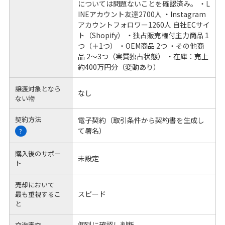
については問題ないことを確認済み。 ・L
INEアカウント友達2700人 ・Instagram
アカウントフォロワー1260人 自社ECサイ
ト（Shopify） ・独占販売権付主力商品 1
つ（＋1つ） ・OEM商品 2つ ・その他商
品 2〜3つ（実質独占状態） ・在庫：売上
約400万円分（変動あり）
譲渡対象となら
なし
ない物
契約方法
電子契約（取引条件から契約書を生成し
て署名）
?
購入後のサポー
未設定
ト
売却において
スピード
最も重視するこ
と
個別に確認し判断
交渉審査