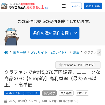
ログイン
新規登録（無料）
(※)
この案件は交渉の受付を終了しています。
条件の近い案件を探す
案件一覧
Webサイト（ECサイト）
お酒
クラファンで合
気になる（値下げ通知）
クラファンで合計5,270万円調達、ユニークな
商品のEC【Shopify】高利益率（最大65%以
上）・高単価
Webサイト （ECサイト）
本人確認
PICKUP
受付終了
2022/10/07
2022/10/14
373
8
3
（交渉中 : - ）