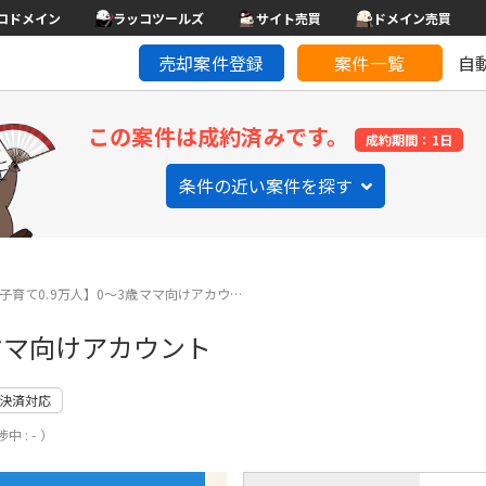
コドメイン
ラッコツールズ
サイト売買
ドメイン売買
売却案件登録
案件一覧
自
この案件は成約済みです。
成約期間：1日
条件の近い案件を探す
ram子育て0.9万人】0〜3歳ママ向けアカウ…
3歳ママ向けアカウント
決済対応
中 : - ）