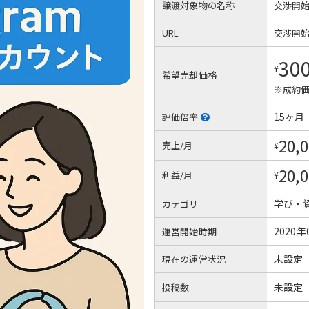
譲渡対象物の名称
交渉開
URL
交渉開
30
¥
希望売却価格
※成約価
15ヶ月
評価倍率
20,
売上/月
¥
20,
利益/月
¥
学び・
カテゴリ
2020年
運営開始時期
未設定
現在の運営状況
未設定
投稿数