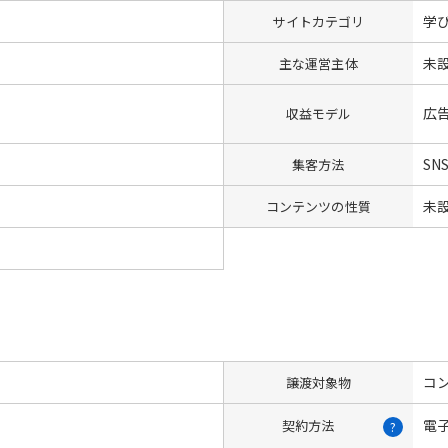
学
サイトカテゴリ
未
主な運営主体
広
収益モデル
SN
集客方法
未
コンテンツの性質
コン
譲渡対象物
電
契約方法
?