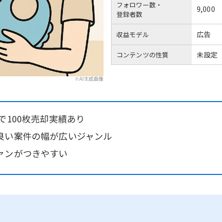
フォロワー数・
9,000
登録者数
広告
収益モデル
未設定
コンテンツの性質
※AI生成画像
で100枚売却実績あり
良い案件の幅が広いジャンル
ァンがつきやすい