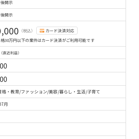
始後開示
始後開示
0,000
（税込）
カード決済対応
格30万円以下の案件はカード決済がご利用可能です
（直近利益）
000
000
資格・教育/ファッション/美容/暮らし・生活/子育て
07月