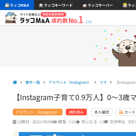
ラッコM&A
ラッコキーワード
ラッコサーバー
ラッ
(※)
案件一覧
アカウント（Instagram）
ママ
【Instag
【Instagram子育て0.9万人】0〜
アカウント （Instagram）
本人確認
カード
成約済み
公開日 :
2022/09/08
閲覧 :
113
気になる :
12
交渉申込 :
9
（交渉