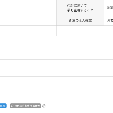
売却において
金
最も重視すること
必
買主の本人確認
S認証
適格請求書発行事業者