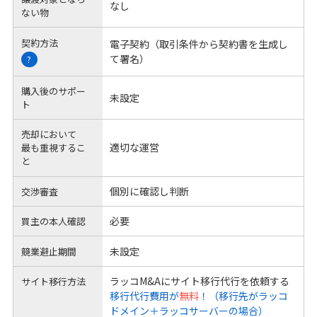
なし
ない物
契約方法
電子契約（取引条件から契約書を生成し
て署名）
?
購入後のサポー
未設定
ト
売却において
適切な運営
最も重視するこ
と
個別に確認し判断
交渉審査
必要
買主の本人確認
未設定
競業避止期間
ラッコM&Aにサイト移行代行を依頼する
サイト移行方法
移行代行費用が
無料
！（移行先がラッコ
ドメイン＋ラッコサーバーの場合）