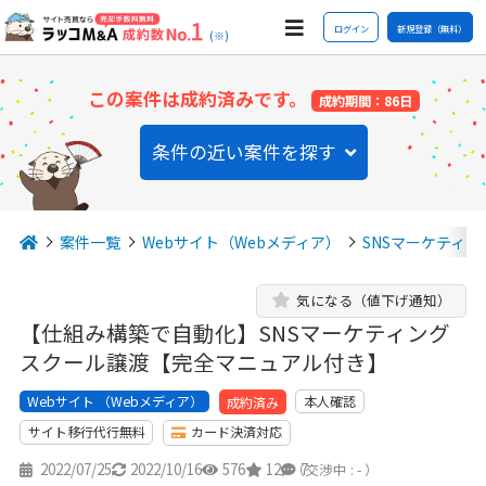
ログイン
新規登録（無料）
(※)
この案件は成約済みです。
成約期間：86日
条件の近い案件を探す
案件一覧
Webサイト（Webメディア）
SNSマーケティン
気になる（値下げ通知）
【仕組み構築で自動化】SNSマーケティング
スクール譲渡【完全マニュアル付き】
Webサイト （Webメディア）
本人確認
成約済み
サイト移行代行無料
カード決済対応
2022/07/25
2022/10/16
576
12
7
（交渉中 : - ）