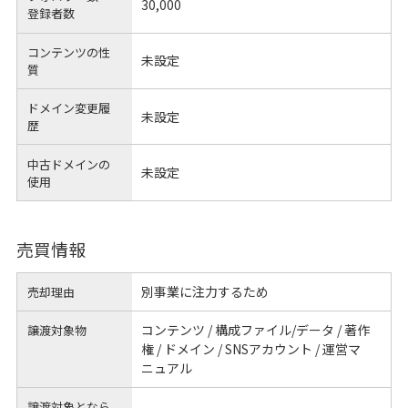
30,000
登録者数
コンテンツの性
未設定
質
ドメイン変更履
未設定
歴
中古ドメインの
未設定
使用
売買情報
別事業に注力するため
売却理由
コンテンツ / 構成ファイル/データ / 著作
譲渡対象物
権 / ドメイン / SNSアカウント / 運営マ
ニュアル
譲渡対象となら