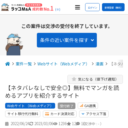
ログイン
新規登録（無料）
(※)
この案件は交渉の受付を終了しています。
条件の近い案件を探す
案件一覧
Webサイト（Webメディア）
漫画
【ネタバ
気になる（値下げ通知）
【ネタバレなしで安全◎】無料でマンガを読
めるアプリを紹介するサイト
Webサイト （Webメディア）
GA連携
受付終了
サイト移行代行無料
カード決済対応
アクセス下落
2022/06/24
2023/03/06
1236
12
10
（交渉中 : - ）