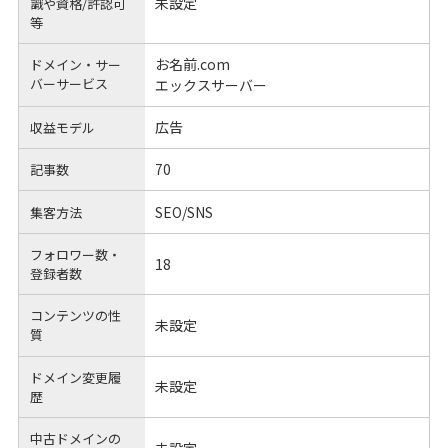
未設定
識や
資格/許認可
等
お名前.com
ドメイン・サー
バーサービス
エックスサーバー
広告
収益モデル
70
記事数
SEO/SNS
集客方法
フォロワー数・
18
登録者数
コンテンツの性
未設定
質
ドメイン変更履
未設定
歴
中古ドメインの
未設定