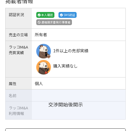
掲載者情報
認証状況
本人確認
SMS認証
適格請求書発行事業者
所有者
売主の立場
ラッコM&A
1件以上の売却実績
売買実績
購入実績なし
個人
属性
名前
交渉開始後開示
ラッコM&A
利用情報