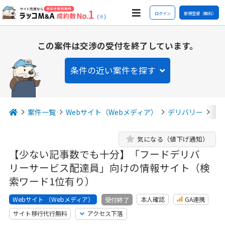
ログイン
新規登録（無料）
(※)
この案件は交渉の受付を終了しています。
条件の近い案件を探す
案件一覧
Webサイト（Webメディア）
デリバリー
【
気になる（値下げ通知）
【少ない記事数でも十分】「フードデリバ
リーサービス配達員」向けの情報サイト（検
索ワード1位有り）
Webサイト （Webメディア）
本人確認
GA連携
受付終了
サイト移行代行無料
アクセス下落