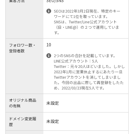
SEO/SNS
集客方法
SEOは2022年3月2日現在、特定のキー
ワードにて1位を取っています。
SNSは、Twitter/Line公式アカウント
（旧・LINE@）の２つで運用していま
す。
10
フォロワー数・
登録者数
2つのSNSの合計を記載しています。
LINE公式アカウント：5人
Twitter：元々20人ほどいました。しかし
2022年1月に営業休止するにあたり一旦
Twitterアカウントを消してしまいまし
た。今回の出品に際して再登録をしたた
め、2022/03/23現在5人です。
オリジナル商品
未設定
の有無
ドメイン変更履
未設定
歴