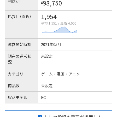
利益/月
98,750
¥
1,954
PV/月（直近）
平均 1,551
/
最高 4,606
運営開始時期
2021年05月
現在の運営状
未設定
況
カテゴリ
ゲーム・漫画・アニメ
商品数
未設定
収益モデル
EC
トレカ投資の需要が後押し！