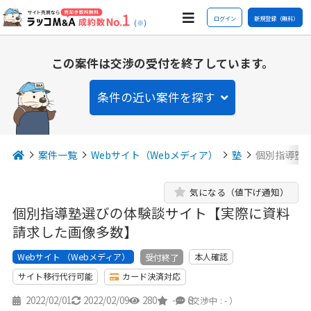
ログイン
新規登録（無料）
(※)
この案件は交渉の受付を終了しています。
条件の近い案件を探す
案件一覧
Webサイト（Webメディア）
塾
個別指導塾
気になる（値下げ通知）
個別指導塾選びの体験談サイト【実際に資料
請求した画像多数】
Webサイト （Webメディア）
本人確認
受付終了
サイト移行代行可能
カード決済対応
2022/02/01
2022/02/09
280
-
8
（交渉中 : - ）