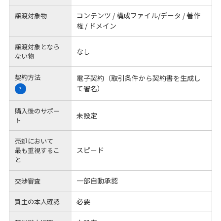
コンテンツ / 構成ファイル/データ / 著作
譲渡対象物
権 / ドメイン
譲渡対象となら
なし
ない物
契約方法
電子契約（取引条件から契約書を生成し
て署名）
?
購入後のサポー
未設定
ト
売却において
スピード
最も重視するこ
と
一部自動承認
交渉審査
必要
買主の本人確認