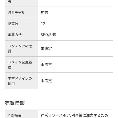
等
広告
収益モデル
12
記事数
SEO/SNS
集客方法
コンテンツの性
未設定
質
ドメイン変更履
未設定
歴
中古ドメインの
未設定
使用
売買情報
運営リソース不足/別事業に注力するため
売却理由