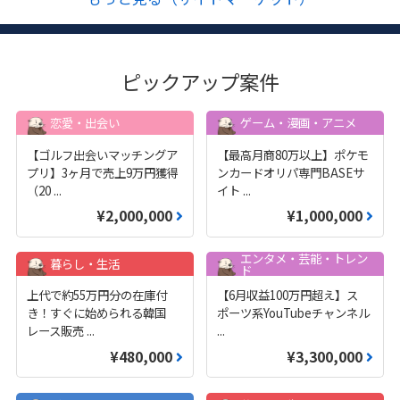
ピックアップ案件
恋愛・出会い
ゲーム・漫画・アニメ
【ゴルフ出会いマッチングア
【最高月商80万以上】ポケモ
プリ】3ヶ月で売上9万円獲得
ンカードオリパ専門BASEサ
（20
...
イト
...
¥2,000,000
¥1,000,000
エンタメ・芸能・トレン
暮らし・生活
ド
上代で約55万円分の在庫付
【6月収益100万円超え】ス
き！すぐに始められる韓国
ポーツ系YouTubeチャンネル
レース販売
...
...
¥480,000
¥3,300,000