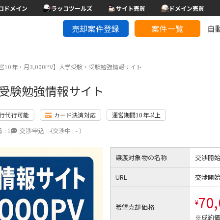
コドメイン
ラッコツールズ
サイト売買
ドメイン売買
売却案件登録
案件一覧
自
営10年・月3,000PV】大学受験・受験勉強情報サイト
験・受験勉強情報サイト
行代行可能
カード決済対応
運営期間10年以上
 :
1
交渉申込 :
-
（交渉中 : - ）
譲渡対象物の名称
交渉開
URL
交渉開
70
¥
希望売却価格
※成約価