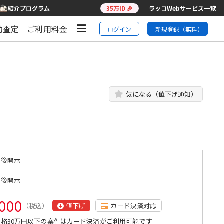
紹介プログラム
35万ID 🎉
ラッコWebサービス一覧
動査定
ご利用料金
ログイン
新規登録（無料）
気になる（値下げ通知）
始後開示
始後開示
,000
（税込）
値下げ
カード決済対応
格30万円以下の案件はカード決済がご利用可能です