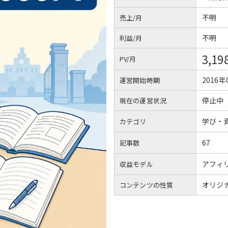
不明
売上/月
不明
利益/月
3,19
PV/月
2016年
運営開始時期
停止中
現在の運営状況
学び・
カテゴリ
67
記事数
アフィ
収益モデル
オリジ
コンテンツの性質