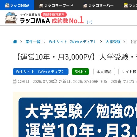
ラッコM&A
ラッコキーワード
ラッコサーバー
ラッ
(※)
案件一覧
Webサイト（Webメディア）
大学受験
【運
【運営10年・月3,000PV】大学受
Webサイト （Webメディア）
本人確認
サイト移
受付中
公開日 :
2026/07/09
更新日 :
2026/07/16
閲覧 :
289
気になる