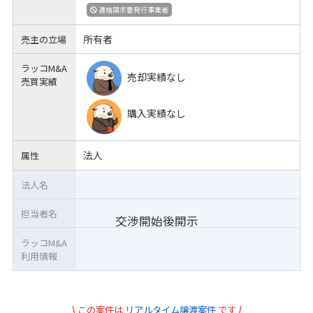
適格請求書発行事業者
所有者
売主の立場
ラッコM&A
売却実績なし
売買実績
購入実績なし
法人
属性
法人名
担当者名
交渉開始後開示
ラッコM&A
利用情報
\
この案件は
リアルタイム譲渡案件
です
/