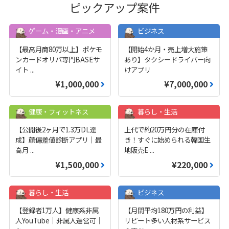
ピックアップ案件
ゲーム・漫画・アニメ
ビジネス
【最高月商80万以上】ポケモ
【開始4か月・売上増大施策
ンカードオリパ専門BASEサ
あり】タクシードライバー向
イト
...
けアプリ
¥1,000,000
¥7,000,000
健康・フィットネス
暮らし・生活
【公開後2ヶ月で1.3万DL達
上代で約20万円分の在庫付
成】顔偏差値診断アプリ｜最
き！すぐに始められる韓国生
高月
...
地販売E
...
¥1,500,000
¥220,000
暮らし・生活
ビジネス
【登録者1万人】健康系非属
【月間平均180万円の利益】
人YouTube｜非属人運営可｜
リピート多い人材系サービス