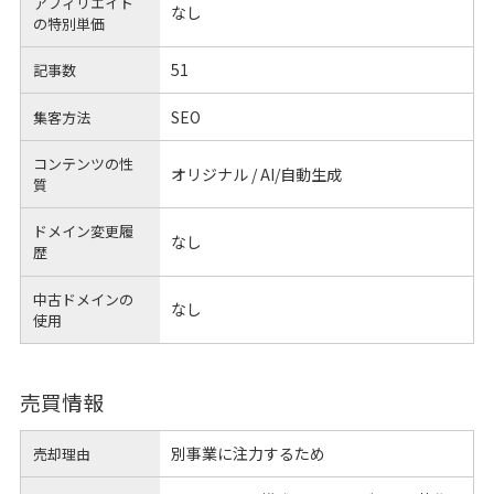
アフィリエイト
なし
の
特別単価
51
記事数
SEO
集客方法
コンテンツの性
オリジナル / AI/自動生成
質
ドメイン変更履
なし
歴
中古ドメインの
なし
使用
売買情報
別事業に注力するため
売却理由