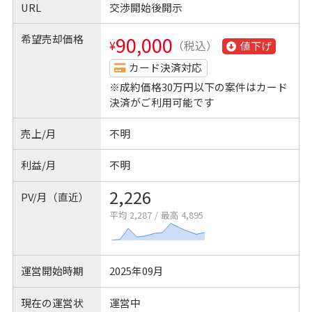
URL
交渉開始後開示
希望売却価格
90,000
¥
（税込）
値下げ
カード決済対応
※成約価格30万円以下の案件はカード
決済がご利用可能です
売上/月
不明
利益/月
不明
2,226
PV/月（直近）
平均 2,287
/
最高 4,895
運営開始時期
2025年09月
現在の運営状
運営中