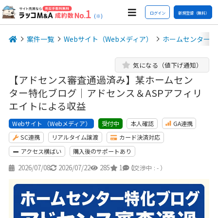
ログイン
新規登録（無料）
(※)
案件一覧
Webサイト（Webメディア）
ホームセンター
気になる（値下げ通知）
【アドセンス審査通過済み】某ホームセン
ター特化ブログ｜アドセンス＆ASPアフィリ
エイトによる収益
Webサイト （Webメディア）
本人確認
GA連携
受付中
SC連携
リアルタイム譲渡
カード決済対応
アクセス横ばい
購入後のサポートあり
2026/07/08
2026/07/22
285
1
1
（交渉中 : - ）